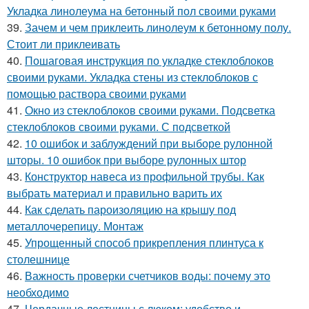
Укладка линолеума на бетонный пол своими руками
39.
Зачем и чем приклеить линолеум к бетонному полу.
Стоит ли приклеивать
40.
Пошаговая инструкция по укладке стеклоблоков
своими руками. Укладка стены из стеклоблоков с
помощью раствора своими руками
41.
Окно из стеклоблоков своими руками. Подсветка
стеклоблоков своими руками. С подсветкой
42.
10 ошибок и заблуждений при выборе рулонной
шторы. 10 ошибок при выборе рулонных штор
43.
Конструктор навеса из профильной трубы. Как
выбрать материал и правильно варить их
44.
Как сделать пароизоляцию на крышу под
металлочерепицу. Монтаж
45.
Упрощенный способ прикрепления плинтуса к
столешнице
46.
Важность проверки счетчиков воды: почему это
необходимо
47.
Чердачные лестницы с люком: удобство и