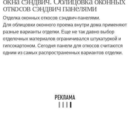
окна сэндвич. Облицовка оконных
откосов сэндвич панелями
Отделка оконных откосов сэндвич-панелями.
Цены на пластиковые
Для облицовки оконного проема внутри дома применяют
Откосы из гипсокартона
откосы
разные варианты отделки. Еще не так давно выбор
отделочных материалов ограничивался штукатуркой и
гипсокартоном. Сегодня панели для откосов считаются
одним из самых распространенных вариантов отделки.
Откосы из сэндвич-
Металлические откосы
панелей
Наружные откосы
Откосы из металла