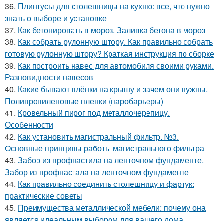
36.
Плинтусы для столешницы на кухню: все, что нужно
знать о выборе и установке
37.
Как бетонировать в мороз. Заливка бетона в мороз
38.
Как собрать рулонную штору. Как правильно собрать
готовую рулонную штору? Краткая инструкция по сборке
39.
Как построить навес для автомобиля своими руками.
Разновидности навесов
40.
Какие бывают плёнки на крышу и зачем они нужны.
Полипропиленовые пленки (паробарьеры)
41.
Кровельный пирог под металлочерепицу.
Особенности
42.
Как установить магистральный фильтр. №3.
Основные принципы работы магистрального фильтра
43.
Забор из профнастила на ленточном фундаменте.
Забор из профнастала на ленточном фундаменте
44.
Как правильно соединить столешницу и фартук:
практические советы
45.
Преимущества металлической мебели: почему она
является идеальным выбором для вашего дома