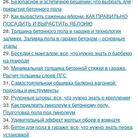
26.
Безопасное и эстетичное решение: что выбрать для
покрытия бетонного пола
27.
Как вырастить саженцы яблони. КАК ПРАВИЛЬНО
ПОСАДИТЬ И ВЫРАСТИТЬ ЯБЛОНЮ
28.
Толщина бетонного пола в гараже и технология
заливки. Заливка пола в гараже бетоном – основные
этапы
29.
Беседки с мангалом: все, что нужно знать о барбекю
на природе
30.
Минимальная толщина бетонной стяжки в гараже.
Расчет толщины слоев ПГС
31.
Самостоятельная обшивка балкона вагонкой:
подходы и инструменты
32.
Рулонные шторы: все, что нужно знать о креплении
33.
Как приклеить линолеум к бетонному полу.
Подготовка пола под линолеум
34.
Удивительный эффект желтых обоев в комнате
35.
Бетон для пола в гараже: все, что нужно знать перед
установкой