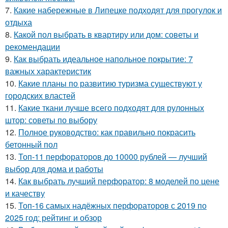
7.
Какие набережные в Липецке подходят для прогулок и
отдыха
8.
Какой пол выбрать в квартиру или дом: советы и
рекомендации
9.
Как выбрать идеальное напольное покрытие: 7
важных характеристик
10.
Какие планы по развитию туризма существуют у
городских властей
11.
Какие ткани лучше всего подходят для рулонных
штор: советы по выбору
12.
Полное руководство: как правильно покрасить
бетонный пол
13.
Топ-11 перфораторов до 10000 рублей — лучший
выбор для дома и работы
14.
Как выбрать лучший перфоратор: 8 моделей по цене
и качеству
15.
Топ-16 самых надёжных перфораторов с 2019 по
2025 год: рейтинг и обзор