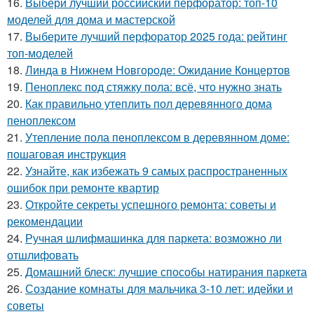
16.
Выбери лучший российский перфоратор: топ-10
моделей для дома и мастерской
17.
Выберите лучший перфоратор 2025 года: рейтинг
топ-моделей
18.
Линда в Нижнем Новгороде: Ожидание Концертов
19.
Пеноплекс под стяжку пола: всё, что нужно знать
20.
Как правильно утеплить пол деревянного дома
пеноплексом
21.
Утепление пола пеноплексом в деревянном доме:
пошаговая инструкция
22.
Узнайте, как избежать 9 самых распространенных
ошибок при ремонте квартир
23.
Откройте секреты успешного ремонта: советы и
рекомендации
24.
Ручная шлифмашинка для паркета: возможно ли
отшлифовать
25.
Домашний блеск: лучшие способы натирания паркета
26.
Создание комнаты для мальчика 3-10 лет: идейки и
советы