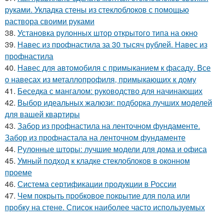
руками. Укладка стены из стеклоблоков с помощью
раствора своими руками
38.
Установка рулонных штор открытого типа на окно
39.
Навес из профнастила за 30 тысяч рублей. Навес из
профнастила
40.
Навес для автомобиля с примыканием к фасаду. Все
о навесах из металлопрофиля, примыкающих к дому
41.
Беседка с мангалом: руководство для начинающих
42.
Выбор идеальных жалюзи: подборка лучших моделей
для вашей квартиры
43.
Забор из профнастила на ленточном фундаменте.
Забор из профнастала на ленточном фундаменте
44.
Рулонные шторы: лучшие модели для дома и офиса
45.
Умный подход к кладке стеклоблоков в оконном
проеме
46.
Система сертификации продукции в России
47.
Чем покрыть пробковое покрытие для пола или
пробку на стене. Список наиболее часто используемых