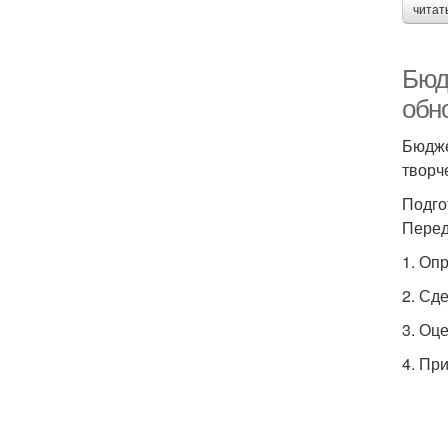
читат
Бюд
обн
Бюдже
творч
Подго
Перед
1. Оп
2. Сд
3. Оц
4. Пр