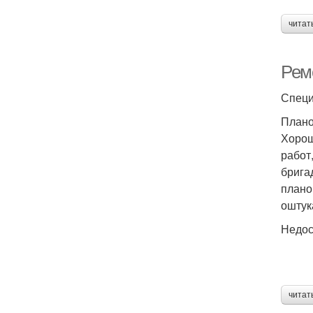
читат
Ремо
Специ
Плано
Хорош
работ
брига
плано
оштук
Недос
читат