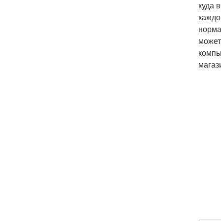
куда 
каждо
норма
может
компь
магаз