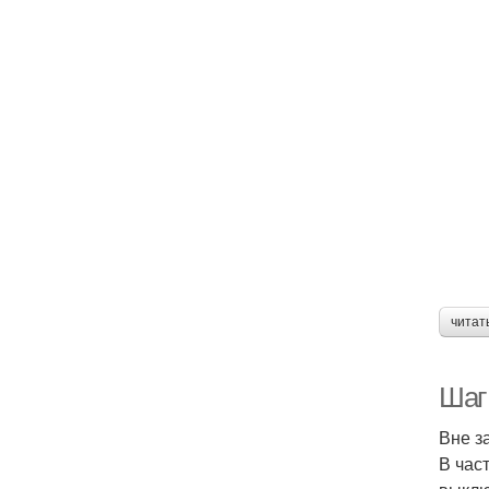
читат
Шаг
Вне з
В час