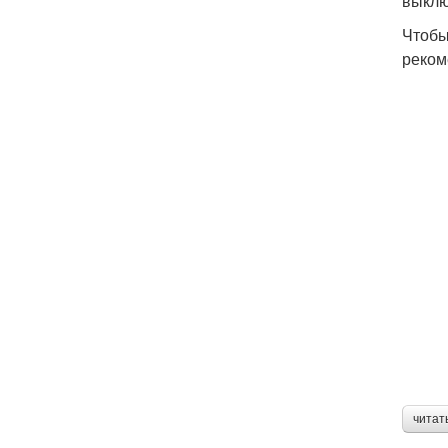
выклю
Чтобы
реком
читат