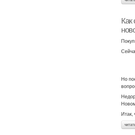
читат
Как
нов
Покуп
Сейча
Но по
вопро
Недор
Новом
Итак,
читат