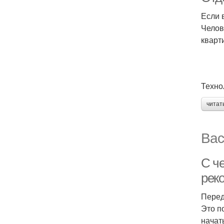
Если 
Челов
кварт
Техно
читат
Вас
С че
рек
Перед
Это п
начат