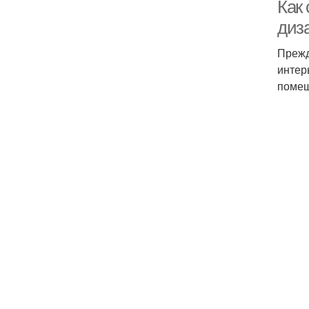
Как 
диз
Прежд
интер
помещ