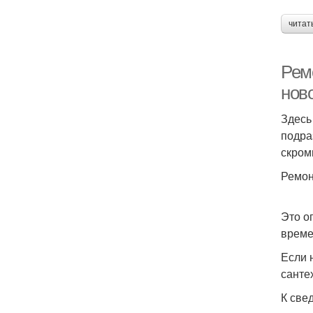
читат
Ремо
нов
Здесь
подра
скром
Ремон
Это о
време
Если 
сантех
К све