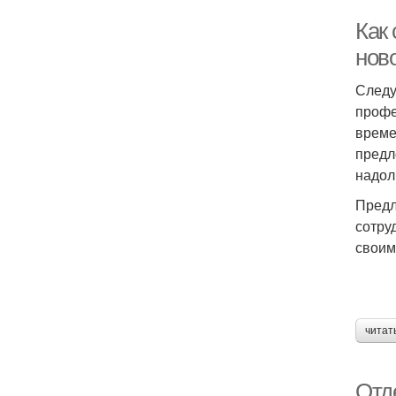
Как 
нов
Следу
профе
време
предл
надол
Предл
сотру
своим
читат
Отде