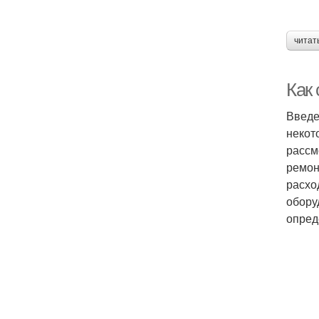
читат
Как
Введе
некот
рассм
ремон
расхо
обору
опред