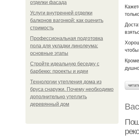
отделки фасада
Кажет
Услуги внутренней отделки
тольк
балконов вагонкой: как оценить
Доста
стоимость
взятьс
Профессиональная подготовка
Хорош
пола для укладки линолеума:
чтобы
основные этапы
Кроме
Стройте идеальную беседку с
душно
барбекю: проекты и идеи
Технологии утепления дома из
читат
бруса снаружи. Почему необходимо
дополнительно утеплить
Вас
деревянный дом
Пош
рек