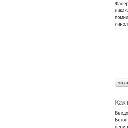
Фанер
никак
помни
линол
читат
Как 
Введ
Бетон
несмо