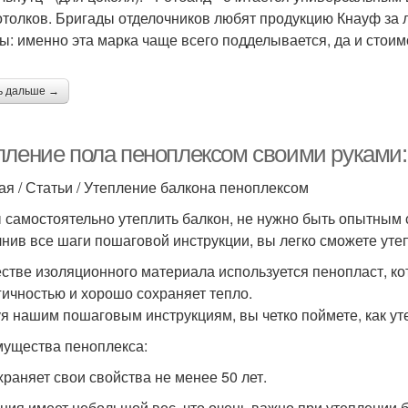
отолков. Бригады отделочников любят продукцию Кнауф за ле
ы: именно эта марка чаще всего подделывается, да и стоим
ь дальше →
пление пола пеноплексом своими руками:
ая / Статьи / Утепление балкона пеноплексом
 самостоятельно утеплить балкон, не нужно быть опытным 
нив все шаги пошаговой инструкции, вы легко сможете уте
естве изоляционного материала используется пенопласт, ко
гичностью и хорошо сохраняет тепло.
я нашим пошаговым инструкциям, вы четко поймете, как ут
ущества пеноплекса:
храняет свои свойства не менее 50 лет.
ция имеет небольшой вес, что очень важно при утеплении 