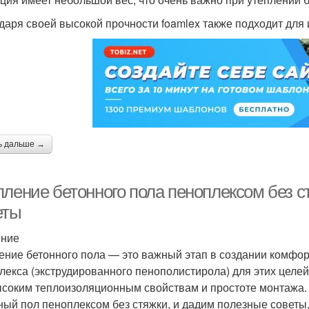
даря своей высокой прочности foamlex также подходит для 
ь дальше →
пление бетонного пола пеноплексом без с
еты
ение
ение бетонного пола — это важный этап в создании комфор
лекса (экструдированного пенополистирола) для этих целе
ысоким теплоизоляционным свойствам и простоте монтажа. В
ный пол пеноплексом без стяжки, и дадим полезные советы