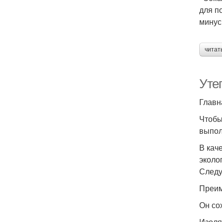
для п
минус
читат
Уте
Главн
Чтобы
выпол
В кач
эколо
Следу
Преим
Он со
Изоля