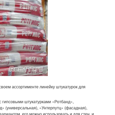
своем ассортименте линейку штукатурок для
с гипсовыми штукатурками «Ротбанд»,
» (универсальная), «Унтерпутц» (фасадная),
ариантом, его можно использовать и для стен, и