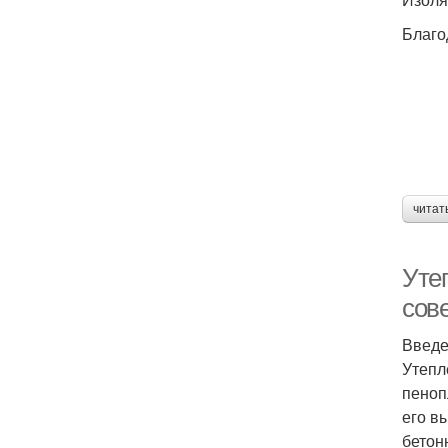
Благо
читат
Уте
сов
Введ
Утепл
пеноп
его в
бетон