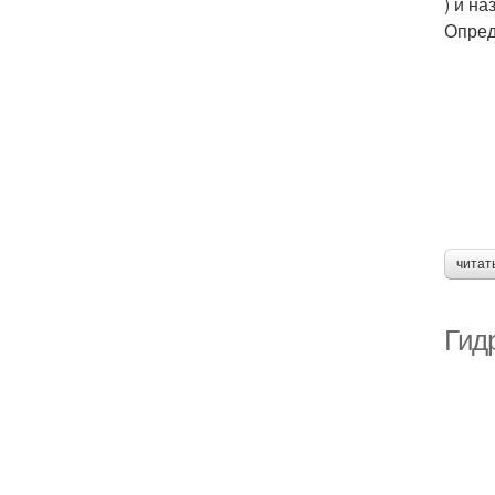
) и н
Опред
читат
Гид