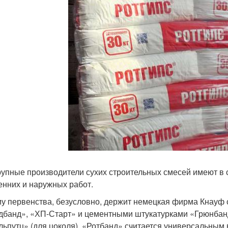
рупные производители сухих строительных смесей имеют в 
енних и наружных работ.
у первенства, безусловно, держит немецкая фирма Кнауф 
дбанд», «ХП-Старт» и цементными штукатурками «Грюнбанд
льпутц» (для цоколя). «Ротбанд» считается универсальным в