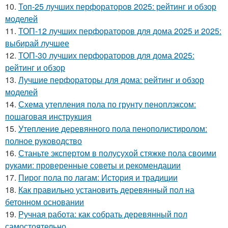
10.
Топ-25 лучших перфораторов 2025: рейтинг и обзор
моделей
11.
ТОП-12 лучших перфораторов для дома 2025 и 2025:
выбирай лучшее
12.
ТОП-30 лучших перфораторов для дома 2025:
рейтинг и обзор
13.
Лучшие перфораторы для дома: рейтинг и обзор
моделей
14.
Схема утепления пола по грунту пеноплэксом:
пошаговая инструкция
15.
Утепление деревянного пола пенополистиролом:
полное руководство
16.
Станьте экспертом в полусухой стяжке пола своими
руками: проверенные советы и рекомендации
17.
Пирог пола по лагам: История и традиции
18.
Как правильно установить деревянный пол на
бетонном основании
19.
Ручная работа: как собрать деревянный пол
самостоятельно