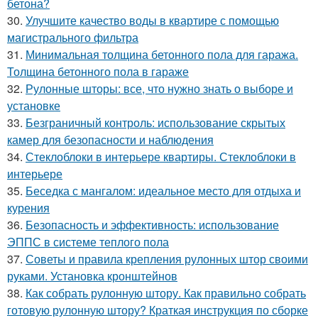
бетона?
30.
Улучшите качество воды в квартире с помощью
магистрального фильтра
31.
Минимальная толщина бетонного пола для гаража.
Толщина бетонного пола в гараже
32.
Рулонные шторы: все, что нужно знать о выборе и
установке
33.
Безграничный контроль: использование скрытых
камер для безопасности и наблюдения
34.
Стеклоблоки в интерьере квартиры. Стеклоблоки в
интерьере
35.
Беседка с мангалом: идеальное место для отдыха и
курения
36.
Безопасность и эффективность: использование
ЭППС в системе теплого пола
37.
Советы и правила крепления рулонных штор своими
руками. Установка кронштейнов
38.
Как собрать рулонную штору. Как правильно собрать
готовую рулонную штору? Краткая инструкция по сборке