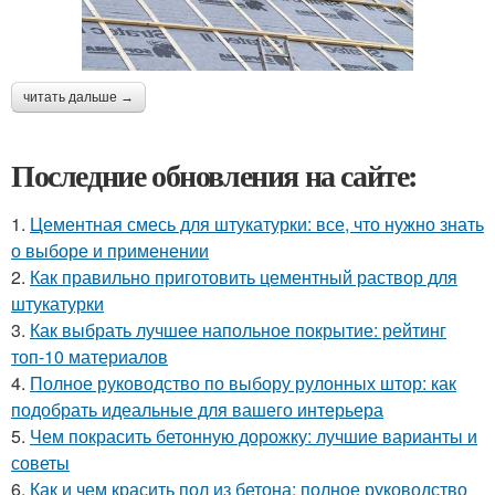
читать дальше →
Последние обновления на сайте:
1.
Цементная смесь для штукатурки: все, что нужно знать
о выборе и применении
2.
Как правильно приготовить цементный раствор для
штукатурки
3.
Как выбрать лучшее напольное покрытие: рейтинг
топ-10 материалов
4.
Полное руководство по выбору рулонных штор: как
подобрать идеальные для вашего интерьера
5.
Чем покрасить бетонную дорожку: лучшие варианты и
советы
6.
Как и чем красить пол из бетона: полное руководство