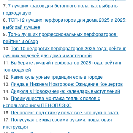
7.
7 лучших красок для бетонного пола: как выбрать
подходящую
8.
ТОП-12 лучших перфораторов для дома 2025 и 2025:
выбирай лучшее
9.
Топ-5 лучших профессиональных перфораторов:
рейтинг и обзор
10.
Топ-10 недорогих перфораторов 2025 года: рейтинг
лучших моделей для дома и мастерской
11.
Выберите лучший перфоратор 2025 года: рейтинг
топ-моделей
12.
Какие культурные традиции есть в городе
13.
Линда в Нижнем Новгороде: Ожидание Концертов
14.
Дидюля в Новокузнецке: календарь выступлений
15.
Преимущества монтажа теплых полов с
использованием ПЕНОПЛЭКС
16.
Пеноплекс под стяжку пола: всё, что нужно знать
17.
Полусухая стяжка своими руками: пошаговая
инструкция