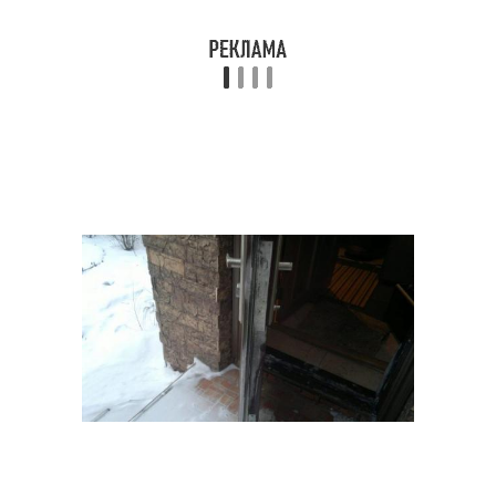
Дверь от сквозняка
Входные двери
Утеплители для
Двери в квартиру
металлической двери