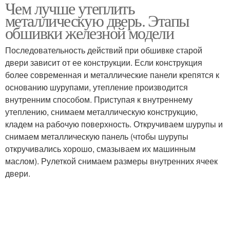
Чем лучше утеплить
Двери на зиму
Металлические двери
металлическую дверь. Этапы
обшивки железной модели
Последовательность действий при обшивке старой
двери зависит от ее конструкции. Если конструкция
Мягкие утеплители
Надувной утеплитель
более современная и металлические панели крепятся к
основанию шурупами, утепление производится
внутренним способом. Приступая к внутреннему
утеплению, снимаем металлическую конструкцию,
Двери в частном доме
Китайская дверь
кладем на рабочую поверхность. Откручиваем шурупы и
снимаем металлическую панель (чтобы шурупы
откручивались хорошо, смазываем их машинным
маслом). Рулеткой снимаем размеры внутренних ячеек
двери.
Двери из китая
Дверь в квартире