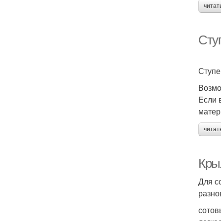
читат
Сту
Ступе
Возмо
Если 
матер
читат
Кры
Для с
разно
сотов