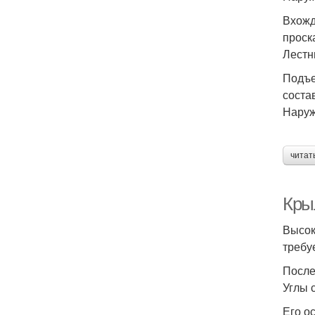
Вхожд
проск
Лестн
Подъе
соста
Наруж
читат
Кры
Высок
требу
После
Углы 
Его о