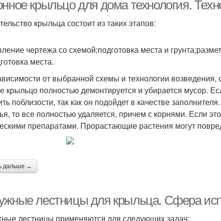
доме
онное крыльцо для дома технология. Техн
тельство крыльца состоит из таких этапов:
вление чертежа со схемой;подготовка места и грунта;разме
дготовка места.
ависимости от выбранной схемы и технологии возведения, с
е крыльцо полностью демонтируется и убирается мусор. Ес
ить поблизости, так как он подойдет в качестве заполнителя
ья, то все полностью удаляется, причем с корнями. Если эт
ескими препаратами. Прорастающие растения могут повред
ь дальше →
ужные лестницы для крыльца. Сфера ис
ные лестницы применяются для следующих задач: