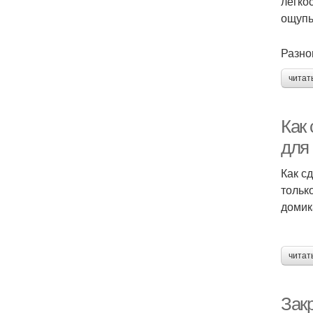
легко
ощупь
Разно
читат
Как
для
Как с
тольк
домик
читат
Зак