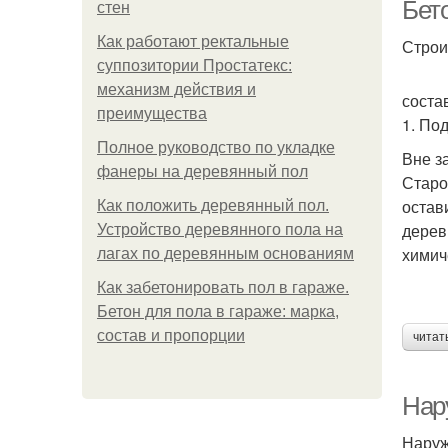
Бет
стен
Как работают ректальные
Строи
суппозитории Простатекс:
механизм действия и
соста
преимущества
1. По
Полное руководство по укладке
Вне з
фанеры на деревянный пол
Старо
остав
Как положить деревянный пол.
дерев
Устройство деревянного пола на
химич
лагах по деревянным основаниям
Как забетонировать пол в гараже.
Бетон для пола в гараже: марка,
состав и пропорции
читат
Нар
Наруж