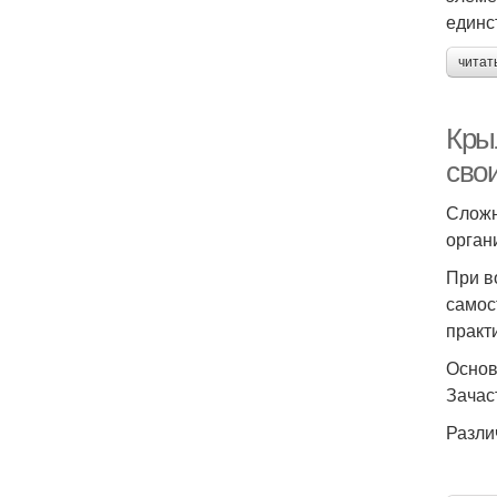
единс
читат
Кры
сво
Сложн
орган
При в
самос
практ
Основ
Зачас
Разли