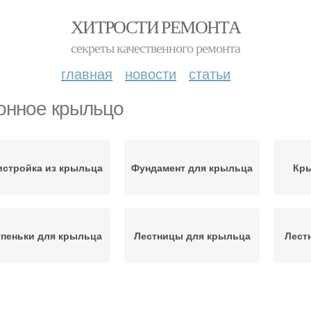
ХИТРОСТИ РЕМОНТА
секреты качественного ремонта
главная
новости
статьи
онное крыльцо
истройка из крыльца
Фундамент для крыльца
Кры
упеньки для крыльца
Лестницы для крыльца
Лест
рыльцо в частном
Закрытое крыльцо
Вы