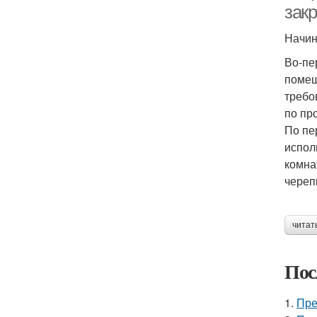
зак
Начин
Во-пе
помещ
требо
по пр
По пе
испол
комна
череп
читат
Пос
1.
Пре