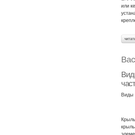
или к
устан
крепл
читат
Вас
Вид
час
Виды 
Крыль
крыль
элеме