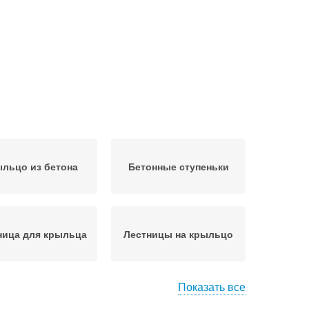
льцо из бетона
Бетонные ступеньки
ница для крыльца
Лестницы на крыльцо
Показать все
сокое крыльцо
Крыльца из кирпича