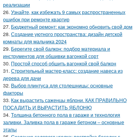
реализации
26.
Узнайте, как избежать 9 самых распространенных
ошибок при ремонте квартир
27.
Бюджетный ремонт: как экономно обновить свой дом
28.
Создание уютного пространства: дизайн детской
комнаты для мальчика 2024
29.
Берегите свой балкон: подбор материала и
инструментов для обшивки вагонкой сорт
30.
Простой способ обшить вагонкой свой балкон
31.
Строительный мастер-класс: создание навеса из
дерева для дачи
32.
Выбор плинтуса для столешницы: основные
факторы
33.
Как вырастить саженцы яблони. КАК ПРАВИЛЬНО
ПОСАДИТЬ И ВЫРАСТИТЬ ЯБЛОНЮ
34.
Толщина бетонного пола в гараже и технология
заливки. Заливка пола в гараже бетоном – основные
этапы
35.
Создание садового уголка: постройка беседки с