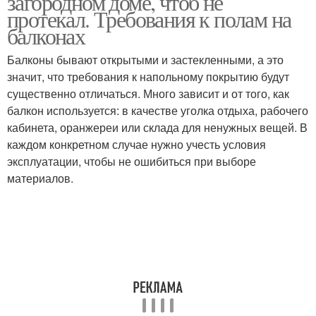
загородном доме, чтоб не
протекал. Требования к полам на
балконах
Балконы бывают открытыми и застекленными, а это
Открытый балкон
Балкон над эркером
значит, что требования к напольному покрытию будут
существенно отличаться. Много зависит и от того, как
балкон используется: в качестве уголка отдыха, рабочего
кабинета, оранжереи или склада для ненужных вещей. В
Балкон над жилым
Балкон в частном доме
каждом конкретном случае нужно учесть условия
помещением
эксплуатации, чтобы не ошибиться при выборе
материалов.
Закрытый балкон