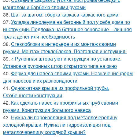
мангалом и барбекю своими руками
36.
Шаг за шагом: сборка каркаса каркасного дома
37.
Укладка линолеума на бетонный пол у себя дома по
инструкции. Подложка на бетонное основание – лишняя
трата денег или необходимость
38.
Стеклоблоки в интерьере и их монтаж своими
руками. Монтаж стеклоблоков. Поэтапная инструкция.
39.
< Рулонная штора уют инструкция по установке.
Установка рулонных штор открытого типа на окно
40.
Ферма для навеса своими руками. Назначение ферм
для навесов и их разновидности
41.
Односкатная крыша из профильной трубы.
Особенности конструкции
42.
Как сделать навес из профильных труб своими
руками. Конструкция большого навеса
43.
Нужна ли пароизоляция под металлочерепицу
холодной крыши. Нужна ли гидроизоляция под
металлочерепицу холодной крыши?