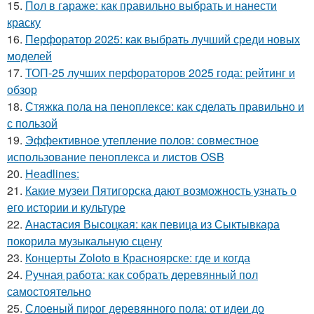
15.
Пол в гараже: как правильно выбрать и нанести
краску
16.
Перфоратор 2025: как выбрать лучший среди новых
моделей
17.
ТОП-25 лучших перфораторов 2025 года: рейтинг и
обзор
18.
Стяжка пола на пеноплексе: как сделать правильно и
с пользой
19.
Эффективное утепление полов: совместное
использование пеноплекса и листов OSB
20.
Headlines:
21.
Какие музеи Пятигорска дают возможность узнать о
его истории и культуре
22.
Анастасия Высоцкая: как певица из Сыктывкара
покорила музыкальную сцену
23.
Концерты Zoloto в Красноярске: где и когда
24.
Ручная работа: как собрать деревянный пол
самостоятельно
25.
Слоеный пирог деревянного пола: от идеи до