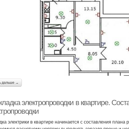
ь дальше →
кладка электропроводки в квартире. Сост
ктропроводки
дка электрики в квартире начинается с составления плана 
емуся расчетному чертежу выполнять гораздо проще и це