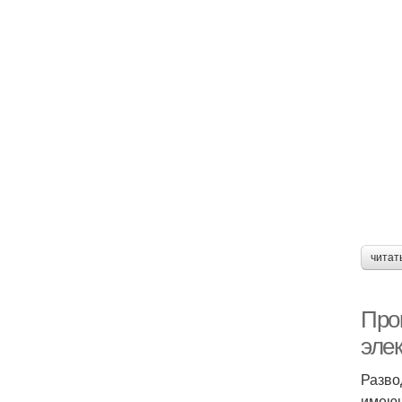
читат
Про
эле
Разво
имеющ