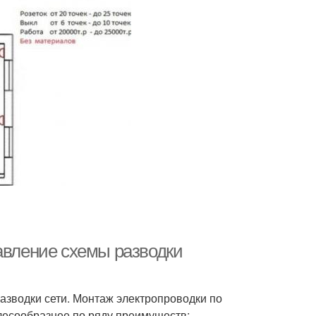
авление схемы разводки
разводки сети. Монтаж электропроводки по
лесообразнее по ряду преимуществ: