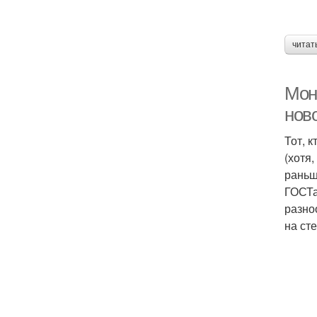
читат
Мон
нов
Тот, 
(хотя,
раньш
ГОСТа
разно
на ст