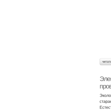
читат
Эле
про
Эколо
стара
Естес