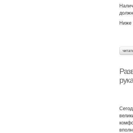
Налич
должн
Ниже 
читат
Раз
рук
Сегод
велик
комфо
вполн