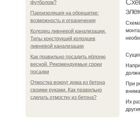
Схе
футболом?
эле
Пароизоляция на обрешетке:
возможность и ограничения
Схема
монта
Колодец ливневой канализации.
необх
Типы конструкций колодцев
ливневой канализации
Сущес
Как правильно посадить яблоню
весной. Рекомендуемые сроки
Напри
посадки
должн
Отмостка вокруг дома из бетона
При р
своими руками. Как правильно
внима
сделать отмостку из бетона?
Их ра
други