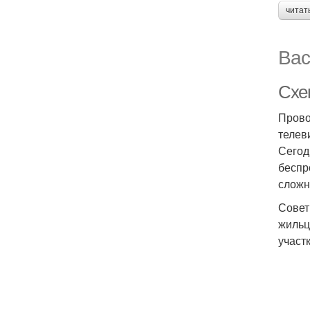
читат
Вас
Схе
Прово
телев
Сегод
беспр
сложн
Совет
жильц
участ