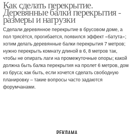
Как сделать перекрытие.
Перекрытие по
Чердачное перекрытие
Деревянные балки перекрытия -
деревянным балкам
размеры и нагрузки
Сделали деревянное перекрытие в брусовом доме, а
Перекрытия между
пол трясётся, прогибается, появился эффект «батута»;
Перекрытия в доме
этажами
хотим делать деревянные балки перекрытия 7 метров;
нужно перекрыть комнату длиной в 6, 8 метров так,
чтобы не опирать лаги на промежуточные опоры; какой
должна быть балка перекрытия на пролет 6 метров, дом
Потолочные
Межэтажное
из бруса; как быть, если хочется сделать свободную
перекрытия
перекрытие
планировку – такие вопросы часто задаются
форумчанами.
Требования к
Перекрытия по
межэтажным
деревянным балкам
перекрытиям