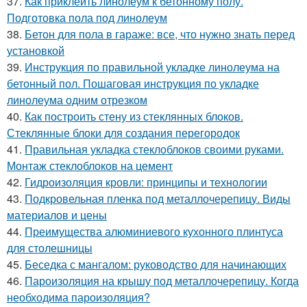
37.
Как приклеить линолеум к бетонному полу.
Подготовка пола под линолеум
38.
Бетон для пола в гараже: все, что нужно знать перед
установкой
39.
Инструкция по правильной укладке линолеума на
бетонный пол. Пошаговая инструкция по укладке
линолеума одним отрезком
40.
Как построить стену из стеклянных блоков.
Стеклянные блоки для создания перегородок
41.
Правильная укладка стеклоблоков своими руками.
Монтаж стеклоблоков на цемент
42.
Гидроизоляция кровли: принципы и технологии
43.
Подкровельная пленка под металлочерепицу. Виды
материалов и цены
44.
Преимущества алюминиевого кухонного плинтуса
для столешницы
45.
Беседка с мангалом: руководство для начинающих
46.
Пароизоляция на крышу под металлочерепицу. Когда
необходима пароизоляция?