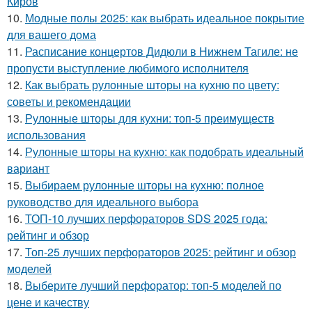
Киров
10.
Модные полы 2025: как выбрать идеальное покрытие
для вашего дома
11.
Расписание концертов Дидюли в Нижнем Тагиле: не
пропусти выступление любимого исполнителя
12.
Как выбрать рулонные шторы на кухню по цвету:
советы и рекомендации
13.
Рулонные шторы для кухни: топ-5 преимуществ
использования
14.
Рулонные шторы на кухню: как подобрать идеальный
вариант
15.
Выбираем рулонные шторы на кухню: полное
руководство для идеального выбора
16.
ТОП-10 лучших перфораторов SDS 2025 года:
рейтинг и обзор
17.
Топ-25 лучших перфораторов 2025: рейтинг и обзор
моделей
18.
Выберите лучший перфоратор: топ-5 моделей по
цене и качеству