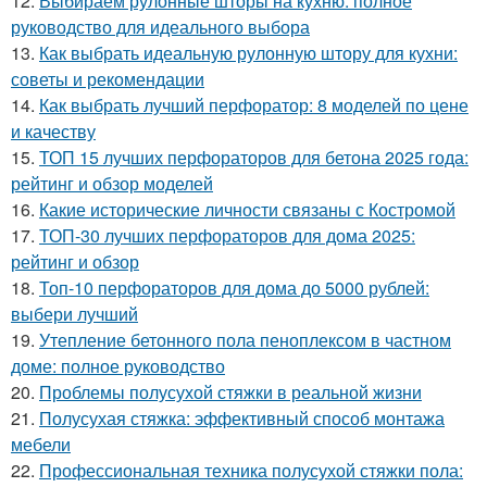
12.
Выбираем рулонные шторы на кухню: полное
руководство для идеального выбора
13.
Как выбрать идеальную рулонную штору для кухни:
советы и рекомендации
14.
Как выбрать лучший перфоратор: 8 моделей по цене
и качеству
15.
ТОП 15 лучших перфораторов для бетона 2025 года:
рейтинг и обзор моделей
16.
Какие исторические личности связаны с Костромой
17.
ТОП-30 лучших перфораторов для дома 2025:
рейтинг и обзор
18.
Топ-10 перфораторов для дома до 5000 рублей:
выбери лучший
19.
Утепление бетонного пола пеноплексом в частном
доме: полное руководство
20.
Проблемы полусухой стяжки в реальной жизни
21.
Полусухая стяжка: эффективный способ монтажа
мебели
22.
Профессиональная техника полусухой стяжки пола: