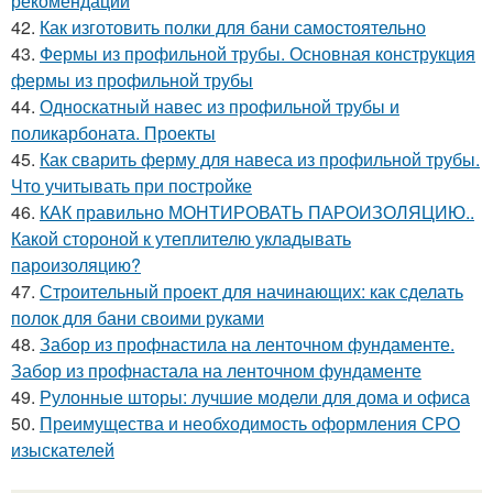
рекомендации
42.
Как изготовить полки для бани самостоятельно
43.
Фермы из профильной трубы. Основная конструкция
фермы из профильной трубы
44.
Односкатный навес из профильной трубы и
поликарбоната. Проекты
45.
Как сварить ферму для навеса из профильной трубы.
Что учитывать при постройке
46.
КАК правильно МОНТИРОВАТЬ ПАРОИЗОЛЯЦИЮ..
Какой стороной к утеплителю укладывать
пароизоляцию?
47.
Строительный проект для начинающих: как сделать
полок для бани своими руками
48.
Забор из профнастила на ленточном фундаменте.
Забор из профнастала на ленточном фундаменте
49.
Рулонные шторы: лучшие модели для дома и офиса
50.
Преимущества и необходимость оформления СРО
изыскателей