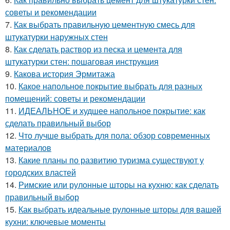
советы и рекомендации
7.
Как выбрать правильную цементную смесь для
штукатурки наружных стен
8.
Как сделать раствор из песка и цемента для
штукатурки стен: пошаговая инструкция
9.
Какова история Эрмитажа
10.
Какое напольное покрытие выбрать для разных
помещений: советы и рекомендации
11.
ИДЕАЛЬНОЕ и худшее напольное покрытие: как
сделать правильный выбор
12.
Что лучше выбрать для пола: обзор современных
материалов
13.
Какие планы по развитию туризма существуют у
городских властей
14.
Римские или рулонные шторы на кухню: как сделать
правильный выбор
15.
Как выбрать идеальные рулонные шторы для вашей
кухни: ключевые моменты