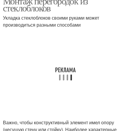
Монтаж перегородок из
стеклоблоков
Укладка стеклоблоков своими руками может
Стеклоблоки на
Перегородка из
производиться разными способами
раствор
стеклоблоков
Стеклоблоки в ванной
Стеклоблоки на цемент
укладка
Важно, чтобы конструктивный элемент имел опору
(несущую стену или стойку). Наиболее характерные