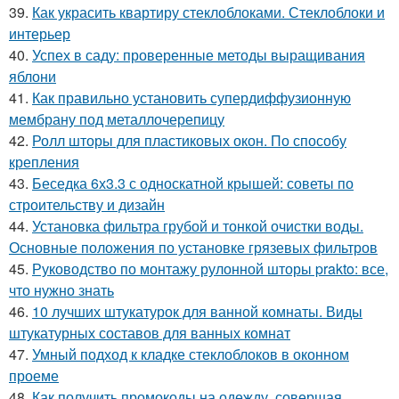
39.
Как украсить квартиру стеклоблоками. Стеклоблоки и
интерьер
40.
Успех в саду: проверенные методы выращивания
яблони
41.
Как правильно установить супердиффузионную
мембрану под металлочерепицу
42.
Ролл шторы для пластиковых окон. По способу
крепления
43.
Беседка 6х3.3 с односкатной крышей: советы по
строительству и дизайн
44.
Установка фильтра грубой и тонкой очистки воды.
Основные положения по установке грязевых фильтров
45.
Руководство по монтажу рулонной шторы prakto: все,
что нужно знать
46.
10 лучших штукатурок для ванной комнаты. Виды
штукатурных составов для ванных комнат
47.
Умный подход к кладке стеклоблоков в оконном
проеме
48.
Как получить промокоды на одежду, совершая