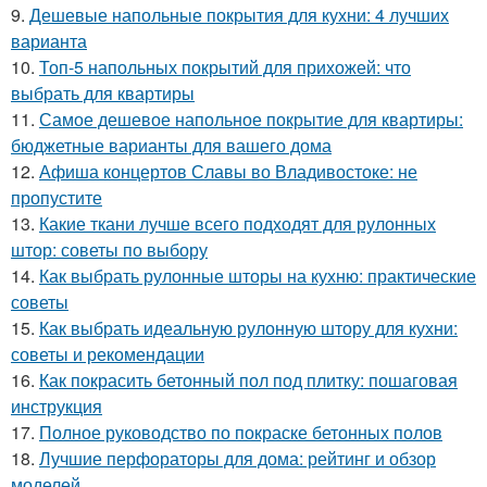
9.
Дешевые напольные покрытия для кухни: 4 лучших
варианта
10.
Топ-5 напольных покрытий для прихожей: что
выбрать для квартиры
11.
Самое дешевое напольное покрытие для квартиры:
бюджетные варианты для вашего дома
12.
Афиша концертов Славы во Владивостоке: не
пропустите
13.
Какие ткани лучше всего подходят для рулонных
штор: советы по выбору
14.
Как выбрать рулонные шторы на кухню: практические
советы
15.
Как выбрать идеальную рулонную штору для кухни:
советы и рекомендации
16.
Как покрасить бетонный пол под плитку: пошаговая
инструкция
17.
Полное руководство по покраске бетонных полов
18.
Лучшие перфораторы для дома: рейтинг и обзор
моделей