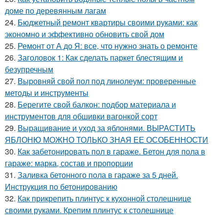
доме по деревянным лагам
24.
Бюджетный ремонт квартиры своими руками: как
экономно и эффективно обновить свой дом
25.
Ремонт от А до Я: все, что нужно знать о ремонте
26.
Заголовок 1: Как сделать паркет блестящим и
безупречным
27.
Выровняй свой пол под линолеум: проверенные
методы и инструменты
28.
Берегите свой балкон: подбор материала и
инструментов для обшивки вагонкой сорт
29.
Выращивание и уход за яблонями. ВЫРАСТИТЬ
ЯБЛОНЮ МОЖНО ТОЛЬКО ЗНАЯ ЕЕ ОСОБЕННОСТИ
30.
Как забетонировать пол в гараже. Бетон для пола в
гараже: марка, состав и пропорции
31.
Заливка бетонного пола в гараже за 5 дней.
Инструкция по бетонированию
32.
Как прикрепить плинтус к кухонной столешнице
своими руками. Крепим плинтус к столешнице