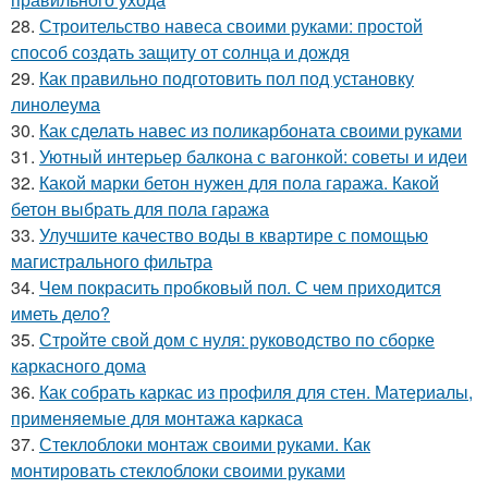
28.
Строительство навеса своими руками: простой
способ создать защиту от солнца и дождя
29.
Как правильно подготовить пол под установку
линолеума
30.
Как сделать навес из поликарбоната своими руками
31.
Уютный интерьер балкона с вагонкой: советы и идеи
32.
Какой марки бетон нужен для пола гаража. Какой
бетон выбрать для пола гаража
33.
Улучшите качество воды в квартире с помощью
магистрального фильтра
34.
Чем покрасить пробковый пол. С чем приходится
иметь дело?
35.
Стройте свой дом с нуля: руководство по сборке
каркасного дома
36.
Как собрать каркас из профиля для стен. Материалы,
применяемые для монтажа каркаса
37.
Стеклоблоки монтаж своими руками. Как
монтировать стеклоблоки своими руками