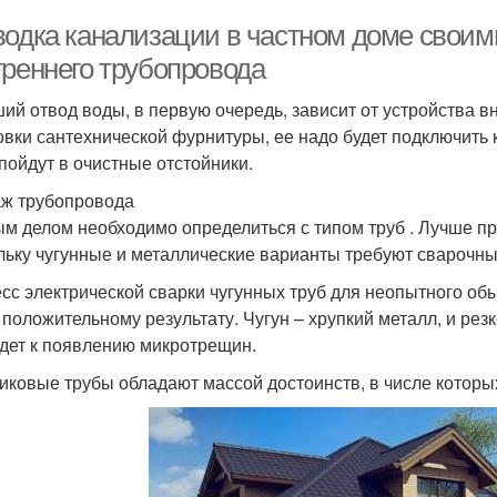
водка канализации в частном доме свои
треннего трубопровода
ий отвод воды, в первую очередь, зависит от устройства в
овки сантехнической фурнитуры, ее надо будет подключить 
 пойдут в очистные отстойники.
ж трубопровода
м делом необходимо определиться с типом труб . Лучше пр
льку чугунные и металлические варианты требуют сварочны
сс электрической сварки чугунных труб для неопытного об
к положительному результату. Чугун – хрупкий металл, и р
дет к появлению микротрещин.
иковые трубы обладают массой достоинств, в числе которы