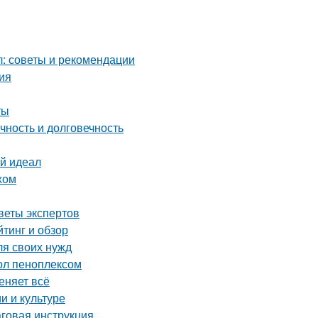
: советы и рекомендации
ия
ты
чность и долговечность
ой идеал
хом
веты экспертов
тинг и обзор
ля своих нужд
ол пеноплексом
еняет всё
и и культуре
аговая инструкция