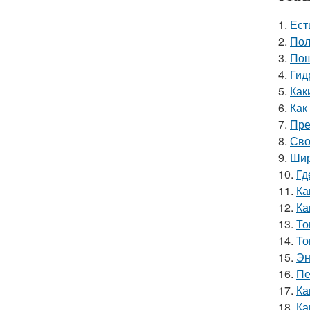
1.
Ест
2.
Пол
3.
Пош
4.
Гид
5.
Как
6.
Как
7.
Пре
8.
Сво
9.
Шир
10.
Гд
11.
Ка
12.
Ка
13.
То
14.
То
15.
Эн
16.
Пе
17.
Ка
18.
Ка