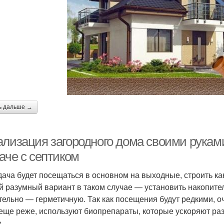
ь дальше →
ализация загородного дома своими руками
аче с септиком
дача будет посещаться в основном на выходные, строить к
 разумный вариант в таком случае — установить накопител
тельно — герметичную. Так как посещения будут редкими, оч
еще реже, используют биопрепараты, которые ускоряют ра
.