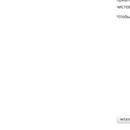
чисто
Чтобы
читат