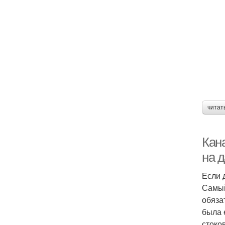
читат
Кан
на д
Если 
Самый
обяза
была 
стоков