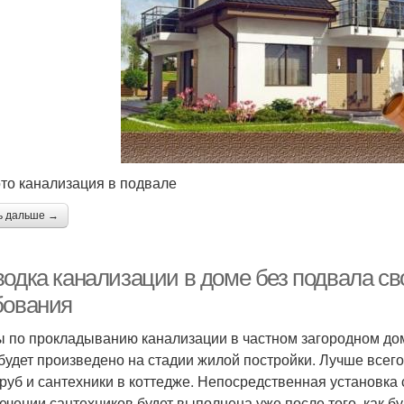
то канализация в подвале
ь дальше →
водка канализации в доме без подвала с
бования
 по прокладыванию канализации в частном загородном дом
 будет произведено на стадии жилой постройки. Лучше всег
труб и сантехники в коттедже. Непосредственная установка
ечении сантехников будет выполнена уже после того, как б