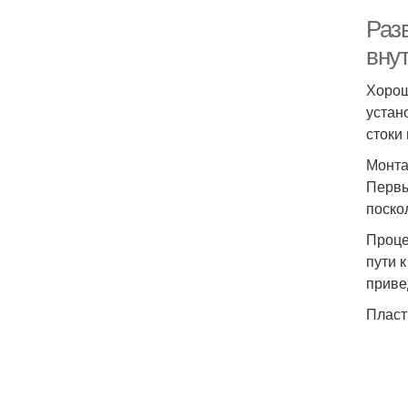
Раз
вну
Хорош
устан
стоки
Монта
Первы
поско
Проце
пути 
приве
Пласт