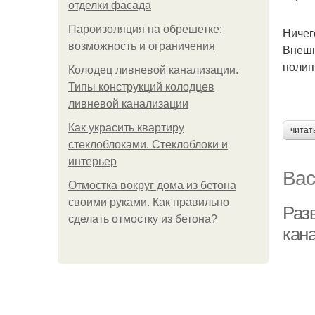
отделки фасада
Пароизоляция на обрешетке:
Ничег
возможность и ограничения
Внешн
полип
Колодец ливневой канализации.
Типы конструкций колодцев
ливневой канализации
Как украсить квартиру
читат
стеклоблоками. Стеклоблоки и
интерьер
Вас
Отмостка вокруг дома из бетона
своими руками. Как правильно
Раз
сделать отмостку из бетона?
кан