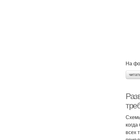
На фо
читат
Раз
тре
Схемы
когда
всех 
привл