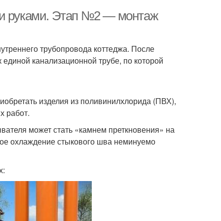
ми руками. Этап №2 — монтаж
нутреннего трубопровода коттеджа. После
к единой канализационной трубе, по которой
иобретать изделия из поливинилхлорида (ПВХ),
х работ.
ывателя может стать «камнем преткновения» на
езкое охлаждение стыкового шва неминуемо
х: