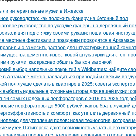
ь ли интерактивные музеи в Ижевске
ное руководство: как положить фанеру на бетонный пол
аговое руководство по укладке фанеры на деревянный пол
роизоляция под стяжку своими руками: пошаговая инструкц
ие местные фестивали и праздники проводятся в Арзамасе
 правильно замесить раствор для штукатурки ванной комна
имущества цементно-известковой штукатурки для стен: про
ими руками: как красиво обшить балкон вагонкой
окий выбор напольных покрытий в Wildberries: найдите св
е в Арзамасе можно насладиться природой и свежим возду
кой пол лучше сделать в квартире в 2025: советы экспертов
к выбрать идеальные рулонные шторы для вашей кухни: со
п-16 самых надёжных перфораторов с 2019 по 2025 год: рей
повые перфораторы до 5000 рублей: как выбрать лучший д
ергоэффективность и комфорт: как утеплить деревянный п
ноплекс для утепления полов: новая технология, которая м
кие музеи Пятигорска дают возможность узнать о его истори
к правильно проводится утепление деревянного пола: пош