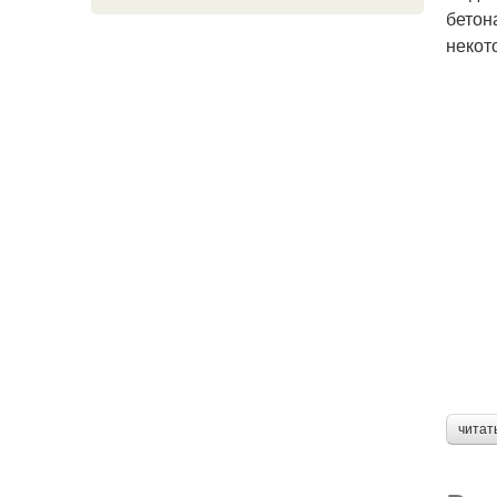
бетон
некот
читат