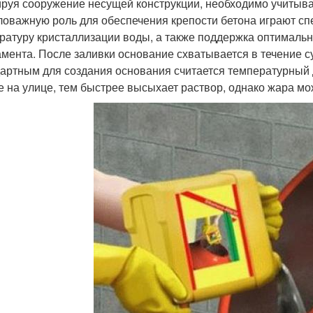
руя сооружение несущей конструкции, необходимо учитыват
оважную роль для обеспечения крепости бетона играют сп
ратуру кристаллизации воды, а также поддержка оптималь
мента. После заливки основание схватывается в течение су
артным для создания основания считается температурный ди
е на улице, тем быстрее высыхает раствор, однако жара мо