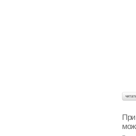
читат
При
мож