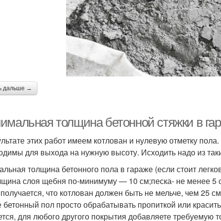
ь дальше →
имальная толщина бетонной стяжки в га
ультате этих работ имеем котлован и нулевую отметку пола
одимы для выхода на нужную высоту. Исходить надо из так
альная толщина бетонного пола в гараже (если стоит легко
лщина слоя щебня по-минимуму — 10 см;песка- не менее 5 
 получается, что котлован должен быть не мельче, чем 25 см
е бетонный пол просто обрабатывать пропиткой или красить
ется, для любого другого покрытия добавляете требуемую 