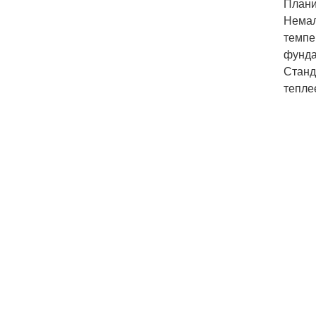
Плани
Немал
темпе
фунда
Станд
тепле