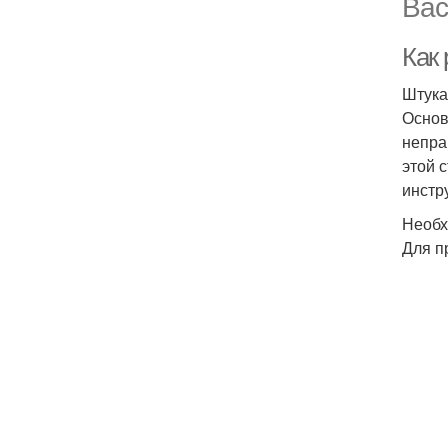
Вас
Как
Штука
Основ
непра
этой 
инстр
Необх
Для п