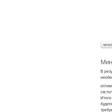
читат
Мин
В рез
необх
оптим
см;то
Итого
будет
требу