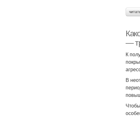
читат
Како
— т
К пол
покры
агрес
В нео
перио
повыш
Чтобы
особе