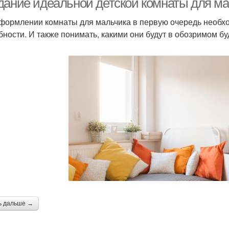
дание идеальной детской комнаты для м
формлении комнаты для мальчика в первую очередь необхо
бности. И также понимать, какими они будут в обозримом б
ь дальше →