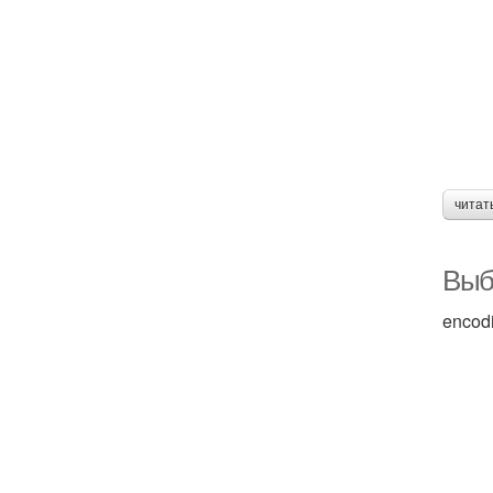
читат
Выб
encod