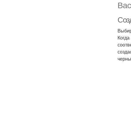
Вас
Соз
Выбир
Когда
соотв
созда
черны