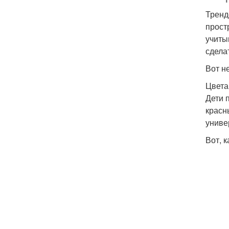
Тренд
прост
учиты
сдела
Вот н
Цвета
Дети 
красн
униве
Вот, 