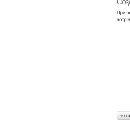
Соз
При о
потре
читат