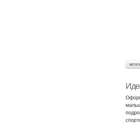
читат
Иде
Оформ
малыш
подро
спорт