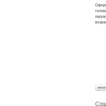
Оформ
голов
окруж
возра
читат
Соз