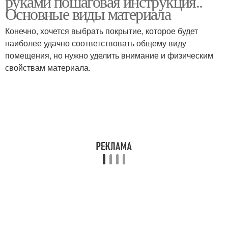
руками пошаговая инструкция..
Основные виды материала
Конечно, хочется выбрать покрытие, которое будет
Подложка под
Линолеум на цементную
наиболее удачно соответствовать общему виду
линолеум
стяжку
помещения, но нужно уделить внимание и физическим
свойствам материала.