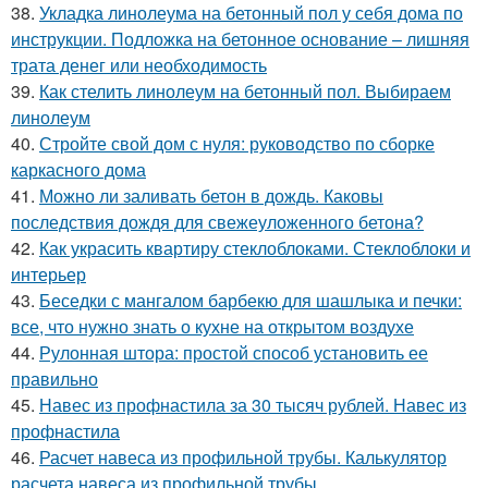
38.
Укладка линолеума на бетонный пол у себя дома по
инструкции. Подложка на бетонное основание – лишняя
трата денег или необходимость
39.
Как стелить линолеум на бетонный пол. Выбираем
линолеум
40.
Стройте свой дом с нуля: руководство по сборке
каркасного дома
41.
Можно ли заливать бетон в дождь. Каковы
последствия дождя для свежеуложенного бетона?
42.
Как украсить квартиру стеклоблоками. Стеклоблоки и
интерьер
43.
Беседки с мангалом барбекю для шашлыка и печки:
все, что нужно знать о кухне на открытом воздухе
44.
Рулонная штора: простой способ установить ее
правильно
45.
Навес из профнастила за 30 тысяч рублей. Навес из
профнастила
46.
Расчет навеса из профильной трубы. Калькулятор
расчета навеса из профильной трубы