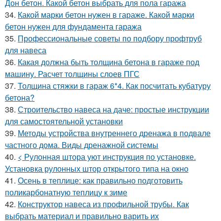
Дон бетон. Какой бетон выбрать для пола гаража
34.
Какой марки бетон нужен в гараже. Какой марки
бетон нужен для фундамента гаража
35.
Профессиональные советы по подбору профтруб
для навеса
36.
Какая должна быть толщина бетона в гараже под
машину. Расчет толщины слоев ПГС
37.
Толщина стяжки в гараж 6*4. Как посчитать кубатуру
бетона?
38.
Строительство навеса на даче: простые инструкции
для самостоятельной установки
39.
Методы устройства внутреннего дренажа в подвале
частного дома. Виды дренажной системы
40.
< Рулонная штора уют инструкция по установке.
Установка рулонных штор открытого типа на окно
41.
Осень в теплице: как правильно подготовить
поликарбонатную теплицу к зиме
42.
Конструктор навеса из профильной трубы. Как
выбрать материал и правильно варить их