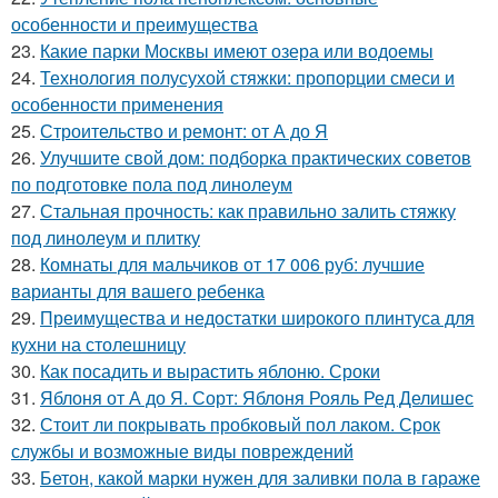
особенности и преимущества
23.
Какие парки Москвы имеют озера или водоемы
24.
Технология полусухой стяжки: пропорции смеси и
особенности применения
25.
Строительство и ремонт: от А до Я
26.
Улучшите свой дом: подборка практических советов
по подготовке пола под линолеум
27.
Стальная прочность: как правильно залить стяжку
под линолеум и плитку
28.
Комнаты для мальчиков от 17 006 руб: лучшие
варианты для вашего ребенка
29.
Преимущества и недостатки широкого плинтуса для
кухни на столешницу
30.
Как посадить и вырастить яблоню. Сроки
31.
Яблоня от А до Я. Сорт: Яблоня Рояль Ред Делишес
32.
Стоит ли покрывать пробковый пол лаком. Срок
службы и возможные виды повреждений
33.
Бетон, какой марки нужен для заливки пола в гараже