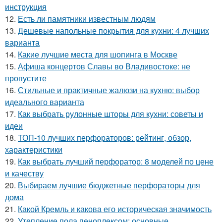
инструкция
12.
Есть ли памятники известным людям
13.
Дешевые напольные покрытия для кухни: 4 лучших
варианта
14.
Какие лучшие места для шопинга в Москве
15.
Афиша концертов Славы во Владивостоке: не
пропустите
16.
Стильные и практичные жалюзи на кухню: выбор
идеального варианта
17.
Как выбрать рулонные шторы для кухни: советы и
идеи
18.
ТОП-10 лучших перфораторов: рейтинг, обзор,
характеристики
19.
Как выбрать лучший перфоратор: 8 моделей по цене
и качеству
20.
Выбираем лучшие бюджетные перфораторы для
дома
21.
Какой Кремль и какова его историческая значимость
22.
Утепление пола пеноплексом: основные