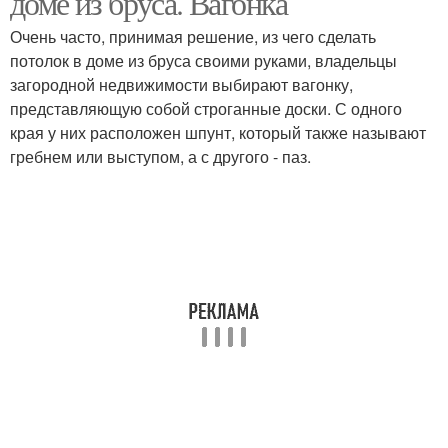
доме из бруса. Вагонка
Очень часто, принимая решение, из чего сделать
потолок в доме из бруса своими руками, владельцы
Светильники для
загородной недвижимости выбирают вагонку,
Точечные светильники
потолка
представляющую собой строганные доски. С одного
края у них расположен шпунт, который также называют
гребнем или выступом, а с другого - паз.
Потолочные плиты
Потолочная плитка