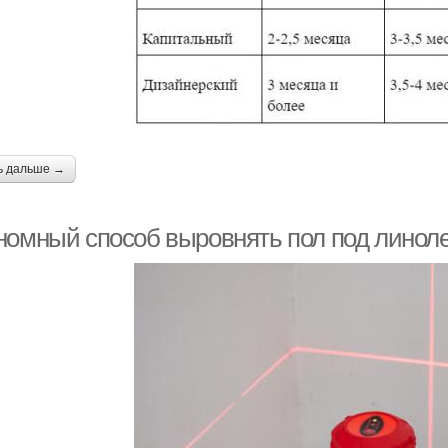
ь дальше →
номный способ выровнять пол под линол