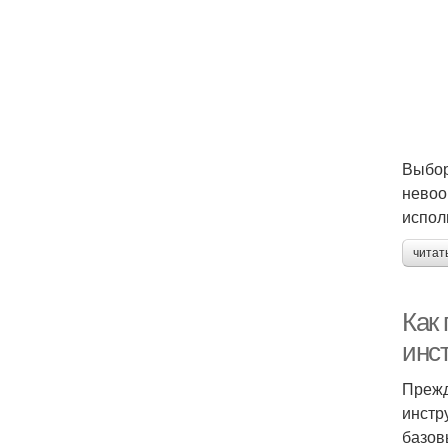
Выбор
невоо
испол
читат
Как
инс
Прежд
инстр
базов