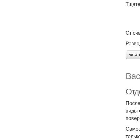
Тщате
От сч
Разво
читат
Вас
Отд
После
виды 
повер
Самос
тольк