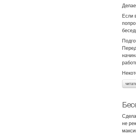
Делае
Если 
попро
бесед
Подго
Перед
начин
работ
Некот
читат
Бес
Сдела
не ре
макси