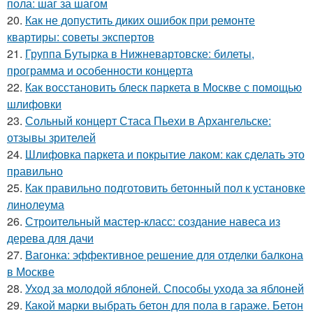
пола: шаг за шагом
20.
Как не допустить диких ошибок при ремонте
квартиры: советы экспертов
21.
Группа Бутырка в Нижневартовске: билеты,
программа и особенности концерта
22.
Как восстановить блеск паркета в Москве с помощью
шлифовки
23.
Сольный концерт Стаса Пьехи в Архангельске:
отзывы зрителей
24.
Шлифовка паркета и покрытие лаком: как сделать это
правильно
25.
Как правильно подготовить бетонный пол к установке
линолеума
26.
Строительный мастер-класс: создание навеса из
дерева для дачи
27.
Вагонка: эффективное решение для отделки балкона
в Москве
28.
Уход за молодой яблоней. Способы ухода за яблоней
29.
Какой марки выбрать бетон для пола в гараже. Бетон