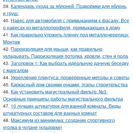
39.
Календарь ухода за яблоней. Подкормки для яблонь
и груш:
40.
Навес для автомобиля с примыканием к фасаду. Все
о навесах из металлопрофиля, примыкающих к дому
41.
Как правильно уложить пленку под металлочерепицу.
Монтаж
42.
Пароизоляция для крыши, как правильно
укладывать. Пароизоляция потолка, кровли, стен и пола
43.
Заголовок 1: Как выбрать идеальную дачную беседку
с мангалом
44.
Укрепление плинтуса: проверенные методы и советы
45.
Каркасный дом своими руками: этапы строительства
46.
Как установить магистральный фильтр. №3.
Основные принципы работы магистрального фильтра
47.
10 лучших штукатурок для ванной комнаты. Виды
штукатурных составов для ванных комнат
48.
Максимум из минимума: создание спортивного
уголка в чулане (кладовке)