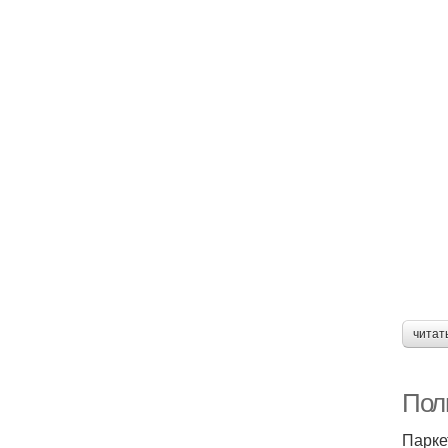
читат
Поли
Парке