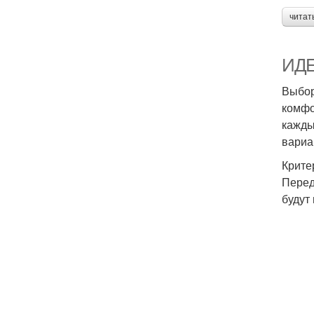
читат
ИДЕ
Выбор
комфо
кажды
вариа
Крите
Перед
будут