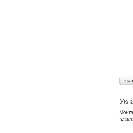
читат
Укл
Монта
раскл