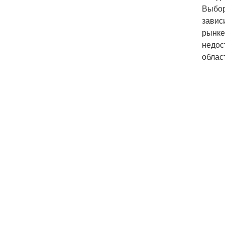
Выбор
завис
рынке
недос
облас