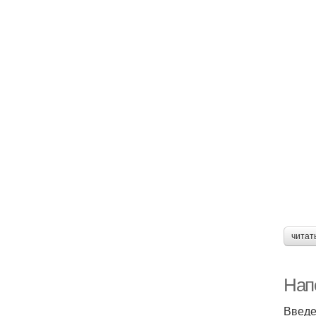
читат
Нап
Введ