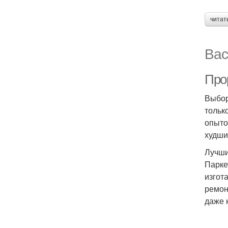
читат
Вас
Про
Выбор
тольк
опыто
худши
Лучши
Парке
изгот
ремон
даже 