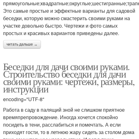
прямоугольные;квадратные;округлые;шестигранные;трап
Беседка в современном
Это самые простые и эффектные варианты для садовой
Оригинальные беседки
стиле
беседки, которую можно смастерить своими руками на
участке довольно быстро. Чертежи и фото самых
простых и красивых вариантов приведены далее.
читать дальше →
Современные беседки
Садовые беседки
Беседки для дачи своими руками.
Строительство беседки для дачи
своими руками: чертежи, размеры,
Закрытые беседки
Прямоугольная беседка
инструкции
encoding="UTF-8"
Работа в саду в палящий зной не слишком приятное
Беседки из металла
Металлические беседки
времяпрепровождение. Иногда хочется спокойно
посидеть в тени, расслабиться и помечтать. А если
приходят гости, то в летнюю жару сидеть за столом дома