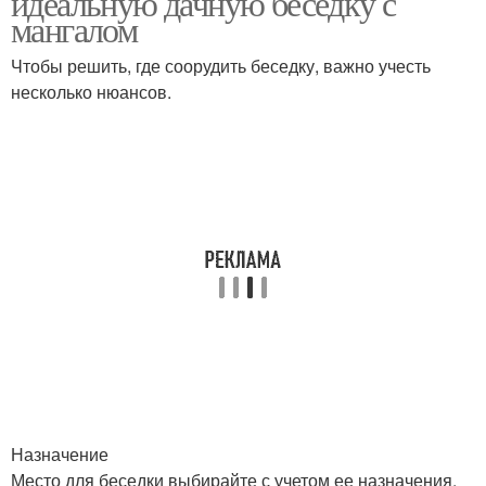
идеальную дачную беседку с
мангалом
Чтобы решить, где соорудить беседку, важно учесть
несколько нюансов.
Садовая беседка
Красивые беседки
Бюджетная беседка
Беседки для дачи
Простая беседка
Дешевая беседка
Беседки с плоской
Простые беседки
Назначение
крышей
Место для беседки выбирайте с учетом ее назначения.