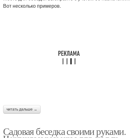
Вот несколько примеров.
Беседка с плоской
Беседки с полом и
крышей
Деревянная беседка
Переносная беседка
Беседка для дачи
Каркасные беседки
читать дальше →
Разборная беседка
Беседка из фальшбруса
Садовая беседка своими руками.