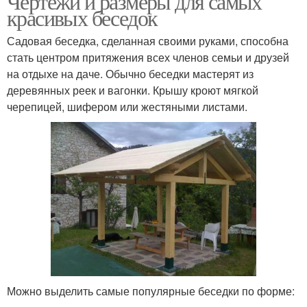
Чертежи и размеры для самых
красивых беседок
Беседка в китайском
Угловая беседка
Садовая беседка, сделанная своими руками, способна
стиле
стать центром притяжения всех членов семьи и друзей
на отдыхе на даче. Обычно беседки мастерят из
деревянных реек и вагонки. Крышу кроют мягкой
черепицей, шифером или жестяными листами.
Китайская беседка
Беседки на даче
Многоугольные
Квадратные беседки
беседки
Комбинированные
Круглые беседки
беседки
Можно выделить самые популярные беседки по форме: