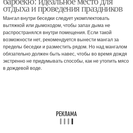
барбекю: идеальное место для
отдыха и проведения праздников
Мангал внутри беседки следует укомплектовать
вытяжкой или дымоходом, чтобы запах дыма не
Всесезонная беседка
Зимний беседка
распространялся внутри помещения. Если такой
возможности нет, рекомендуется вынести мангал за
пределы беседки и разместить рядом. Но над мангалом
обязательно должен быть навес, чтобы во время дождя
Закрытый тип
Беседки для дачи
экстренно не придумывать способы, как не утопить мясо
в дождевой воде.
Беседка с барбекю
Деревянные беседки
Беседка за пару
Угловая беседка