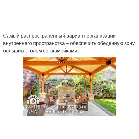
Беседка в китайском
Беседка для дачи
стиле
Самый распространенный вариант организации
внутреннего пространства – обеспечить обеденную зону
большим столом со скамейками.
Китайская беседка
Беседки на даче
Многоугольные
Квадратные беседки
беседки
Комбинированные
Круглые беседки
беседки