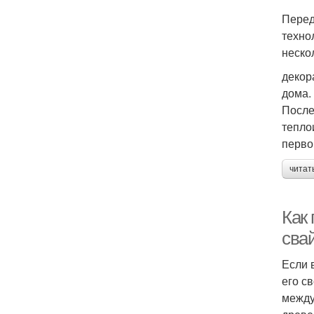
Перед
техно
неско
декор
дома.
После
тепло
перво
читат
Как
сва
Если 
его с
между