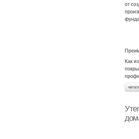
от со
произ
фунд
Преим
Как и
покры
профи
читат
Уте
дом