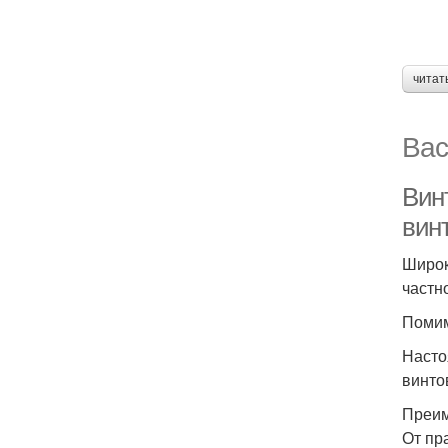
читат
Вас
Вин
вин
Широк
частн
Помим
Насто
винто
Преи
От пр