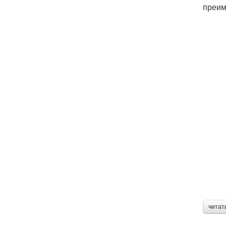
преим
читат