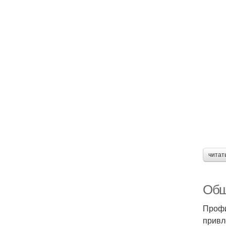
читат
Обш
Профи
привл