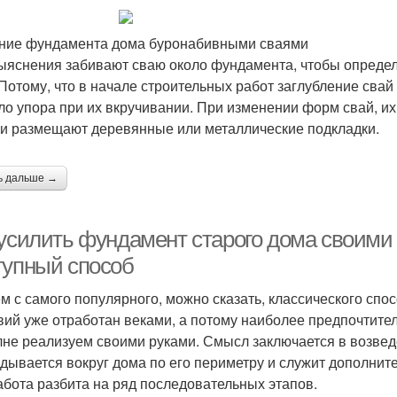
ние фундамента дома буронабивными сваями
ыяснения забивают сваю около фундамента, чтобы определ
 Потому, что в начале строительных работ заглубление свай 
ло упора при их вкручивании. При изменении форм свай, их 
и размещают деревянные или металлические подкладки.
ь дальше →
 усилить фундамент старого дома своими
тупный способ
м с самого популярного, можно сказать, классического спос
вий уже отработан веками, а потому наиболее предпочтител
лне реализуем своими руками. Смысл заключается в возве
дывается вокруг дома по его периметру и служит дополните
абота разбита на ряд последовательных этапов.