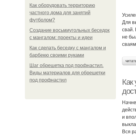
Как оборудовать территорию
частного дома для занятий
Усиле
футболом?
Для в
свай.
Создание восьмиугольных беседок
не бы
с мангалом: проекты и идеи
сваям
Как сделать беседку с мангалом и
барбекю своими руками
читат
Шаг обрешетка под профнастил.
Виды материалов для обрешетки
под профнастил
Как
дос
Начне
дейст
и впо
выкла
Вся р