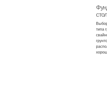
Фун
сто
Выбор
типа 
свайн
грунт
распо
хорош