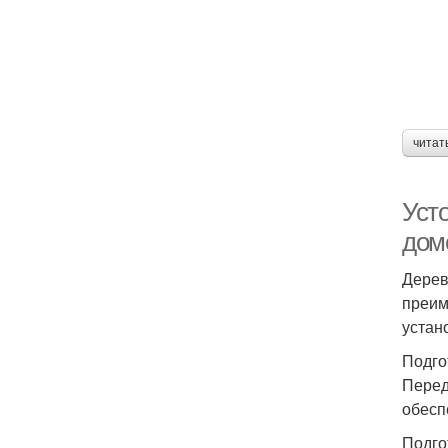
читат
Уст
дом
Дерев
преим
устан
Подго
Перед
обесп
Подго