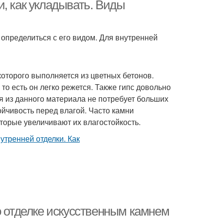
работ
, как укладывать. Виды
определиться с его видом. Для внутренней
уральный камень
Камень из гипса
которого выполняется из цветных бетонов.
то есть он легко режется. Также гипс довольно
псовый камень
Камень для цоколя
ня из данного материала не потребует больших
ойчивость перед влагой. Часто камни
торые увеличивают их влагостойкость.
о отделке искусственным камнем