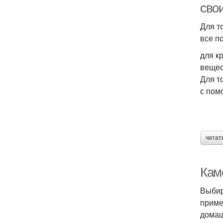
сво
Для т
все п
для к
вещес
Для т
с пом
читат
Кам
Выбир
приме
домаш