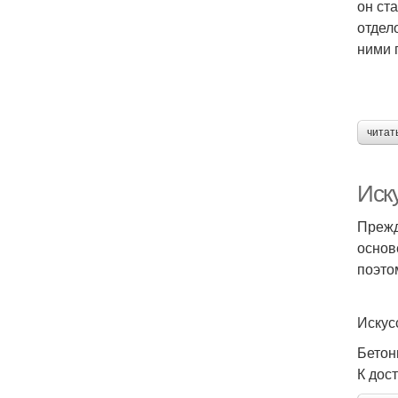
он ст
отдел
ними 
читат
Иск
Прежд
основ
поэто
Искус
Бетон
К дос