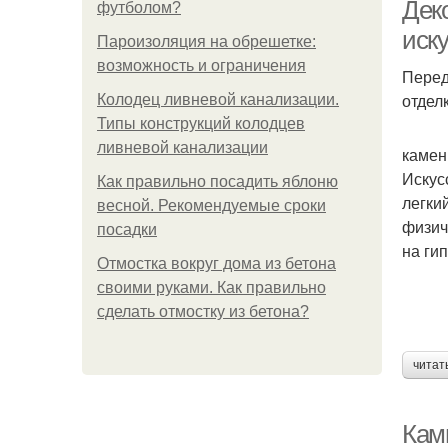
Дек
футболом?
иску
Пароизоляция на обрешетке:
возможность и ограничения
Перед
Ка
отдел
Колодец ливневой канализации.
Типы конструкций колодцев
ливневой канализации
камен
Искус
Как правильно посадить яблоню
легки
весной. Рекомендуемые сроки
физич
посадки
на ги
Отмостка вокруг дома из бетона
своими руками. Как правильно
сделать отмостку из бетона?
читат
Кам