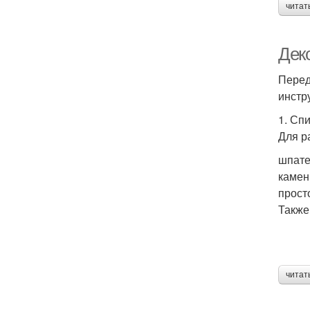
читат
Дек
Перед
инстр
1. Сп
Для р
шпате
камен
прост
Также
читат