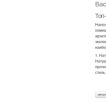
Вас
Топ
Напол
помещ
архит
эколо
наибо
1. На
Натур
прочн
стиль
читат