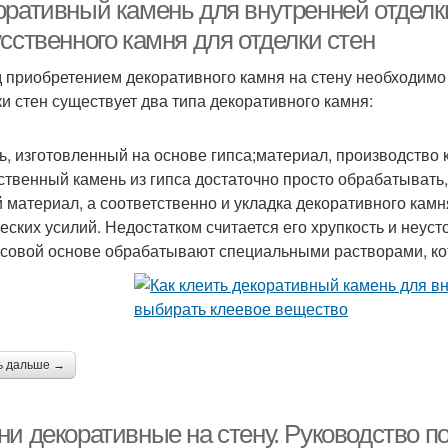
оративный камень для внутренней отделки
сственного камня для отделки стен
 приобретением декоративного камня на стену необходимо 
мень для внутренних
Отделочный камень
Нат
ки стен существует два типа декоративного камня:
работ
ь, изготовленный на основе гипса;материал, производство 
ственный камень из гипса достаточно просто обрабатывать, 
Камень на стену
Бетонный камень
Ги
й материал, а соответственно и укладка декоративного кам
еских усилий. Недостатком считается его хрупкость и неуст
псовой основе обрабатывают специальными растворами, ко
Камень на
Отделка в квартире
горизонтальную
поверхность
ь дальше →
ни декоративные на стену. Руководство п