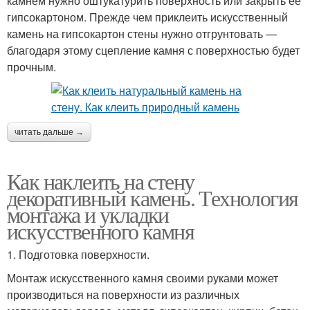
камнем нужно оштукатурить поверхность или закрыть ее
гипсокартоном. Прежде чем приклеить искусственный
Природный камень
Камень на стены
камень на гипсокартон стены нужно отгрунтовать —
благодаря этому сцепление камня с поверхностью будет
прочным.
Облицовочный камень
Руки под камень
читать дальше →
Как наклеить на стену
Штукатурки под камень
Отделка под камень
декоративный камень. Технология
монтажа и укладки
искусственного камня
Штукатурка под
Декоративные
1. Подготовка поверхности.
природный камень
покрытия
Монтаж искусственного камня своими руками может
производиться на поверхности из различных