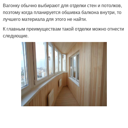
Вагонку обычно выбирают для отделки стен и потолков,
поэтому когда планируется обшивка балкона внутри, то
Камень из гипсовой
лучшего материала для этого не найти.
Камень из бетона
штукатурки
К главным преимуществам такой отделки можно отнести
следующие.
Камень для внутренней
Камень для отделки
отделки
Камень в интерьерах
Камень на фасад
Камень из пенопласта
Камень на стене