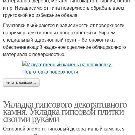
материалов: дерево, металл, гипсокартон, кирпич, бетон
Работа с декоративным
и пр. Независимо от типа поверхность обрабатываем
Рваный камень
камнем
грунтовкой во избежание обвала.
Грунтовки выбираются в зависимости от поверхности,
например, для бетонных поверхностей выбираем
специальный адгезионный грунт – бетоноконтакт,
Гипсовый камень
Бетонный камень
обеспечивающий надежное сцепление облицовочного
материала с поверхностью.
Камень для цоколя
Природные камни
читать дальше →
Камень на
Укладка гипсового декоративного
горизонтальную
камня. Укладка гипсовой плитки
поверхность
своими руками
Основной элемент, гипсовый декоративный камень, у