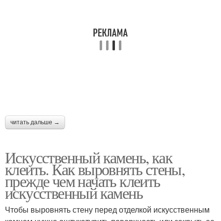
Декоративное покрытие
Стены под камень
Стен под камень
Штукатурка под камень
читать дальше →
Камень для внутренних
Отделочный камень
работ
Искусственный камень, как
клеить. Как выровнять стены,
прежде чем начать клеить
Камень в домашних
искусственный камень
Натуральный камень
условиях
Чтобы выровнять стену перед отделкой искусственным