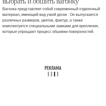
выбрать и обшить вагонку
Вагонка представляет собой современный отделочный
материал, имеющий вид узкой доски . Он выпускается
Камень на высокие
различных размеров, цветов, фактур, а также
Камень на шпаклевку
стены
комплектуется специальными замками для крепления,
которые упрощают процесс обшивки поверхностей.
Камень из гипса
Камень в интерьере
Декоративное
Декоративный кирпич
оформление
Камень под кирпич
Камень из штукатурки