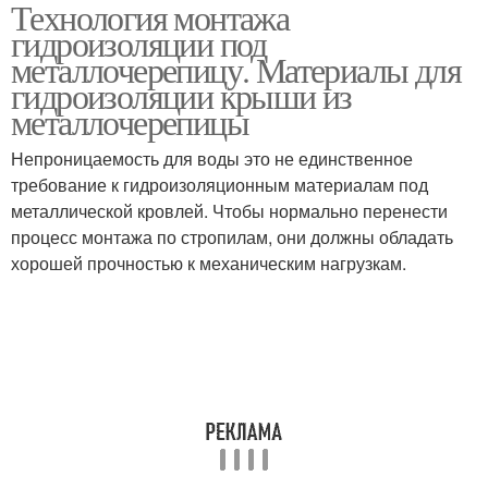
Технология монтажа
Мембрана для
Гидроизоляционные
гидроизоляции под
металлочерепицы
материалы
металлочерепицу. Материалы для
гидроизоляции крыши из
металлочерепицы
Гидробарьер под
Материалы под стяжку
металлочерепицу
Непроницаемость для воды это не единственное
требование к гидроизоляционным материалам под
металлической кровлей. Чтобы нормально перенести
процесс монтажа по стропилам, они должны обладать
Пароизоляция под
Пленка под
хорошей прочностью к механическим нагрузкам.
металлочерепицу
металлочерепицу
Крыши под
Материал для
металлочерепицу
гидроизоляции