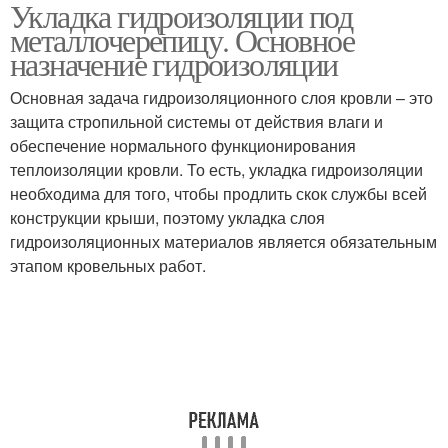
Укладка гидроизоляции под
Пароизоляция под
Гидроизоляция под
металлочерепицу. Основное
металлочерепицу
металлочерепицу
назначение гидроизоляции
Основная задача гидроизоляционного слоя кровли – это
Пленка под
Материал под
защита стропильной системы от действия влаги и
металлочерепицу
металлочерепицу
обеспечение нормального функционирования
теплоизоляции кровли. То есть, укладка гидроизоляции
необходима для того, чтобы продлить скок службы всей
конструкции крыши, поэтому укладка слоя
гидроизоляционных материалов является обязательным
этапом кровельных работ.