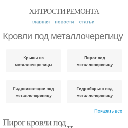
ХИТРОСТИ РЕМОНТА
главная
новости
статьи
Кровли под металлочерепицу
Крыши из
Пирог под
металлочерепицы
металлочерепицу
Гидроизоляции под
Гидробарьер под
металлочерепицу
металлочерепицу
Показать все
Пирог кровли под
Гидроизоляция для
Мембрана для
кровли
холодной кровли