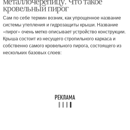
металлочерепицу. Что такое
кровельный пирог
Сам по себе термин возник, как упрощенное название
Гидроизоляции для
Гидроизоляция под
системы утепления и гидрозащиты крыши. Название
кровли
металлочерепицу
«пирог» очень метко описывает устройство конструкции.
Крыша состоит из несущего стропильного каркаса и
собственно самого кровельного пирога, состоящего из
нескольких базовых слоев: