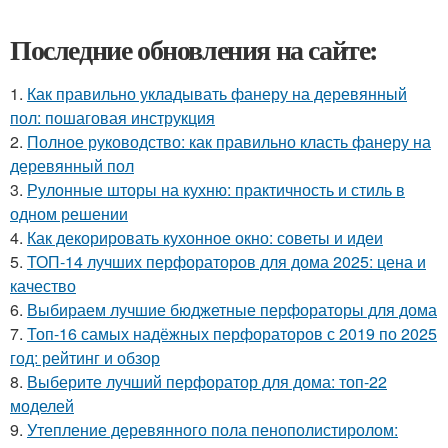
Последние обновления на сайте:
1.
Как правильно укладывать фанеру на деревянный
пол: пошаговая инструкция
2.
Полное руководство: как правильно класть фанеру на
деревянный пол
3.
Рулонные шторы на кухню: практичность и стиль в
одном решении
4.
Как декорировать кухонное окно: советы и идеи
5.
ТОП-14 лучших перфораторов для дома 2025: цена и
качество
6.
Выбираем лучшие бюджетные перфораторы для дома
7.
Топ-16 самых надёжных перфораторов с 2019 по 2025
год: рейтинг и обзор
8.
Выберите лучший перфоратор для дома: топ-22
моделей
9.
Утепление деревянного пола пенополистиролом: