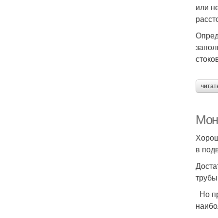
или н
расст
Опред
запол
стоко
читат
Мон
Хорош
в под
Доста
трубы
Но пр
наибо