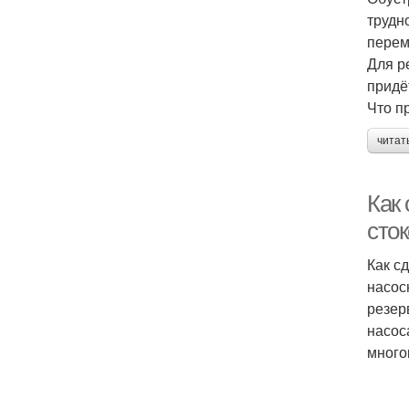
трудн
перем
Для р
придё
Что п
читат
Как
сто
Как с
насос
резер
насос
много