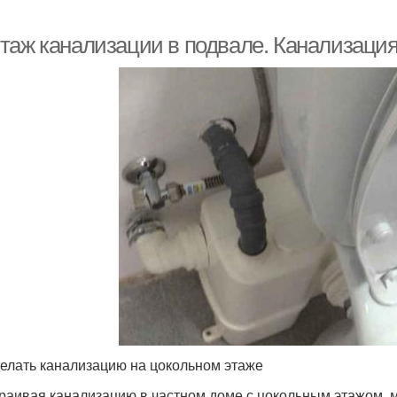
таж канализации в подвале. Канализация
делать канализацию на цокольном этаже
раивая канализацию в частном доме с цокольным этажом, м