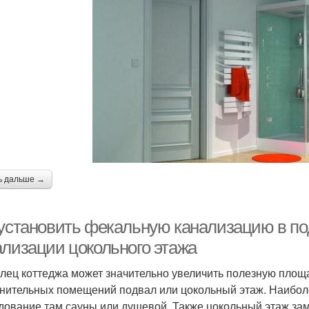
ь дальше →
 установить фекальную канализацию в по
ализации цокольного этажа
лец коттеджа может значительно увеличить полезную площа
нительных помещений подвал или цокольный этаж. Наибол
дование там сауны или душевой. Также цокольный этаж зам