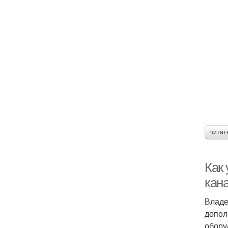
читат
Как
кан
Владе
допол
обору