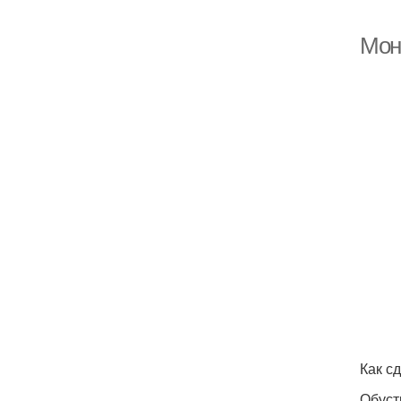
Мон
Как с
Обуст