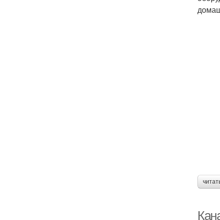
домаш
читат
Кан