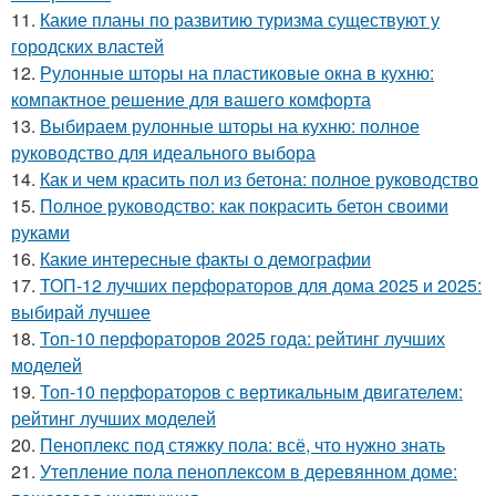
11.
Какие планы по развитию туризма существуют у
городских властей
12.
Рулонные шторы на пластиковые окна в кухню:
компактное решение для вашего комфорта
13.
Выбираем рулонные шторы на кухню: полное
руководство для идеального выбора
14.
Как и чем красить пол из бетона: полное руководство
15.
Полное руководство: как покрасить бетон своими
руками
16.
Какие интересные факты о демографии
17.
ТОП-12 лучших перфораторов для дома 2025 и 2025:
выбирай лучшее
18.
Топ-10 перфораторов 2025 года: рейтинг лучших
моделей
19.
Топ-10 перфораторов с вертикальным двигателем:
рейтинг лучших моделей
20.
Пеноплекс под стяжку пола: всё, что нужно знать
21.
Утепление пола пеноплексом в деревянном доме: