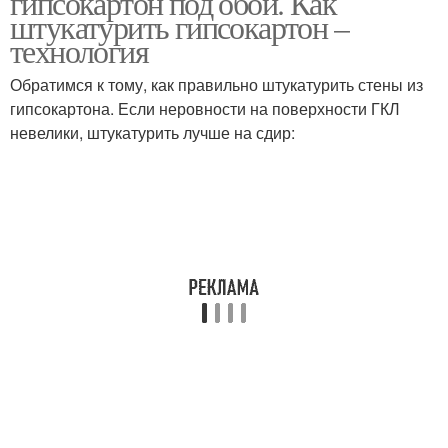
гипсокартон под обои. Как
штукатурить гипсокартон –
технология
Обратимся к тому, как правильно штукатурить стены из
Шпаклевок для стен
Стен под поклейку
гипсокартона. Если неровности на поверхности ГКЛ
невелики, штукатурить лучше на сдир:
Стен в новых
Краски со стен
постройках
Грунт для стен
Стен перед наклейкой
Грунтовка для стен