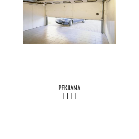
Ворот из подручных
Сдвижные вороты
материалов
Подготовка под
Фундамент для
откатные ворота
откатных ворот
Ролики для откатных
Фундамент под
ворот
откатные ворота