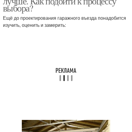
лучше. Как подойти к процессу
выбора?
Ещё до проектирования гаражного въезда понадобится
Подъемно-поворотные
изучить, оценить и замерить:
Ворот в гараж
вороты
Ворот с подъёмным
Распашные вороты
механизмом
Ворот из профиля
Ворот с калиткой
Ворот по конструкции
Уличные вороты