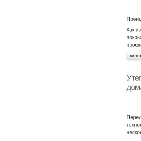
Преим
Как и
покры
профи
читат
Уте
дом
Перед
техно
неско