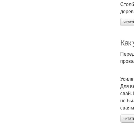
Столб
дерев
читат
Как
Перед
прова
Усиле
Для в
свай.
не бы
сваям
читат