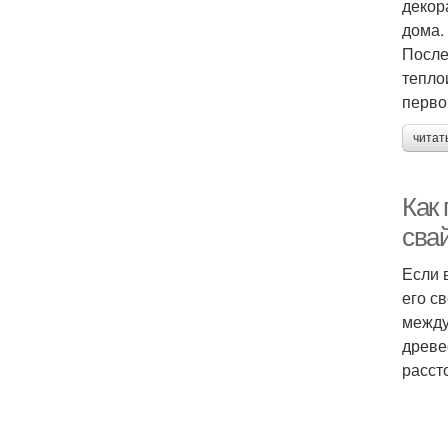
декор
дома.
После
тепло
перво
читат
Как
сва
Если 
его с
между
древе
расст