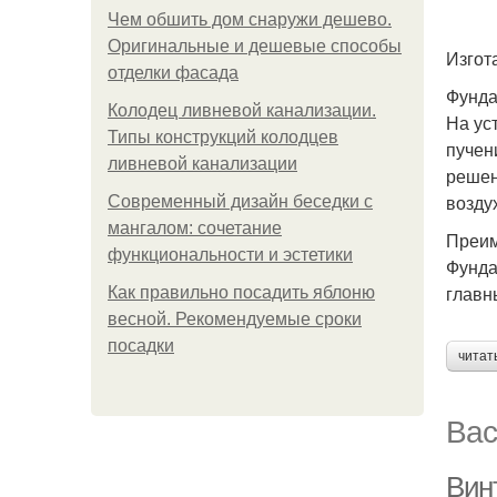
Чем обшить дом снаружи дешево.
Оригинальные и дешевые способы
Изгот
отделки фасада
Фунда
Колодец ливневой канализации.
На ус
Типы конструкций колодцев
пучен
ливневой канализации
решен
возду
Современный дизайн беседки с
мангалом: сочетание
Преим
функциональности и эстетики
Фунда
главн
Как правильно посадить яблоню
весной. Рекомендуемые сроки
посадки
читат
Вас
Вин