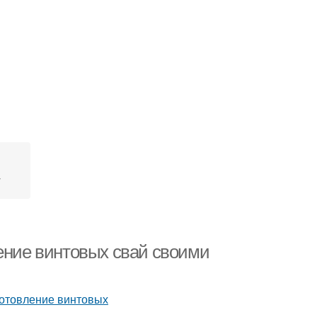
т
ление винтовых свай своими