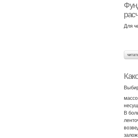
Фун
рас
Для ч
читат
Как
Выбир
массо
несущ
В бол
ленто
возве
залож