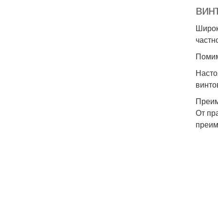
вин
Широк
частн
Помим
Насто
винто
Преи
От пр
преим