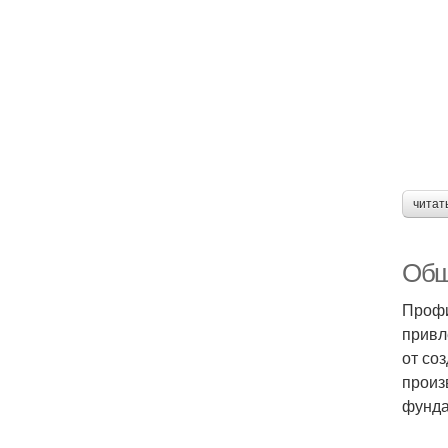
читат
Обш
Профи
привл
от со
произ
фунд