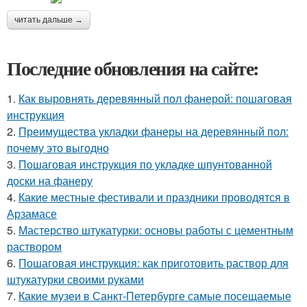
читать дальше →
Последние обновления на сайте:
1.
Как выровнять деревянный пол фанерой: пошаговая
инструкция
2.
Преимущества укладки фанеры на деревянный пол:
почему это выгодно
3.
Пошаговая инструкция по укладке шпунтованной
доски на фанеру
4.
Какие местные фестивали и праздники проводятся в
Арзамасе
5.
Мастерство штукатурки: основы работы с цементным
раствором
6.
Пошаговая инструкция: как приготовить раствор для
штукатурки своими руками
7.
Какие музеи в Санкт-Петербурге самые посещаемые