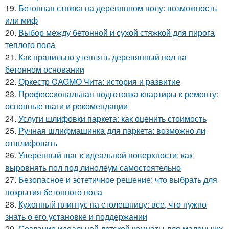
19.
Бетонная стяжка на деревянном полу: возможность
или миф
20.
Выбор между бетонной и сухой стяжкой для пирога
теплого пола
21.
Как правильно утеплять деревянный пол на
бетонном основании
22.
Оркестр CAGMO Чита: история и развитие
23.
Профессиональная подготовка квартиры к ремонту:
основные шаги и рекомендации
24.
Услуги шлифовки паркета: как оценить стоимость
25.
Ручная шлифмашинка для паркета: возможно ли
отшлифовать
26.
Уверенный шаг к идеальной поверхности: как
выровнять пол под линолеум самостоятельно
27.
Безопасное и эстетичное решение: что выбрать для
покрытия бетонного пола
28.
Кухонный плинтус на столешницу: все, что нужно
знать о его установке и поддержании
29.
Создание идеальной детской комнаты для маленьких