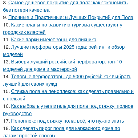
8.
Самое дешевое покрытие для пола: как сэкономить
без потери качества
9.
Прочные и Практичные: 6 Лучших Покрытий для Пола
10.
Какие планы по развитию туризма существуют у
городских властей
11.
Какие парки имеют зоны для пикника
12.
Лучшие перфораторы 2025 года: рейтинг и обзор
моделей
13.
Выбери лучший российский перфоратор: топ-10
моделей для дома и мастерской
14.
Топовые перфораторы до 5000 рублей: как выбрать
лучший для своих нужд
15.
Стяжка пола на пеноплексе: как сделать правильно и
с пользой
16.
Как выбрать утеплитель для пола под стяжку: полное
руководство
17.
Пеноплекс под стяжку пола: всё, что нужно знать
18.
Как сделать пирог пола для каркасного дома по
лагам: простой способ