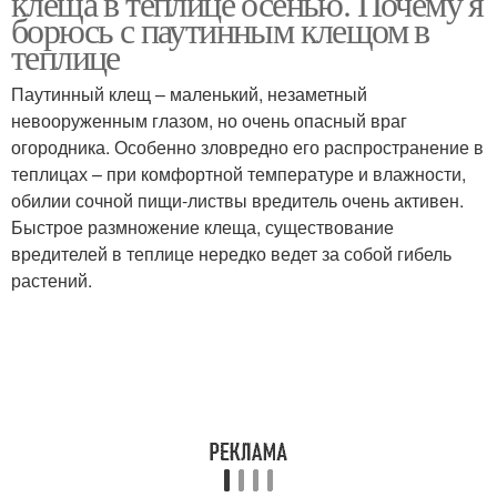
клеща в теплице осенью. Почему я
борюсь с паутинным клещом в
теплице
Теплицы от
Паутинный клещ – маленький, незаметный
Вредители в теплице
белокрылки
невооруженным глазом, но очень опасный враг
огородника. Особенно зловредно его распространение в
теплицах – при комфортной температуре и влажности,
обилии сочной пищи-листвы вредитель очень активен.
Быстрое размножение клеща, существование
вредителей в теплице нередко ведет за собой гибель
растений.