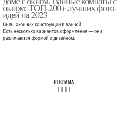
доме с окном. Ванные комнаты с
окном: ТОП-200+ лучших фото-
идей на 2023
Дом по собственному
Виды оконных конструкций в ванной
Комнаты с душевой
проекту
Есть несколько вариантов оформления — они
различаются формой и дизайном.
Кабина в частном доме
Комнаты в доме
Санузел в жилом доме
Санузел в частном доме
Дом под ключ
Комнаты с оплатой