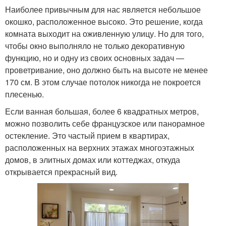
Наиболее привычным для нас является небольшое
окошко, расположенное высоко. Это решение, когда
комната выходит на оживленную улицу. Но для того,
Санузлы в доме
Туалет в частном доме
чтобы окно выполняло не только декоративную
функцию, но и одну из своих основных задач —
проветривание, оно должно быть на высоте не менее
170 см. В этом случае потолок никогда не покроется
Комнаты в панельной
Небольшая комната
плесенью.
хрущевке
Если ванная большая, более 6 квадратных метров,
можно позволить себе французское или панорамное
остекление. Это частый прием в квартирах,
расположенных на верхних этажах многоэтажных
домов, в элитных домах или коттеджах, откуда
открывается прекрасный вид.