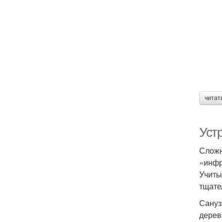
читат
Уст
Сложн
«инфр
Учиты
тщате
Сануз
дерев