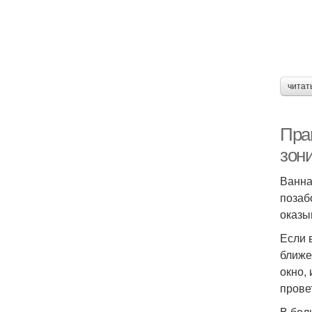
читат
Пра
зон
Ванна
позаб
оказы
Если 
ближе
окно,
прове
В бол