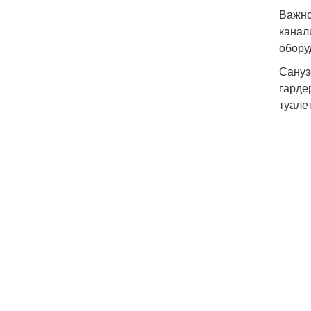
Важно
канал
обору
Сануз
гарде
туале