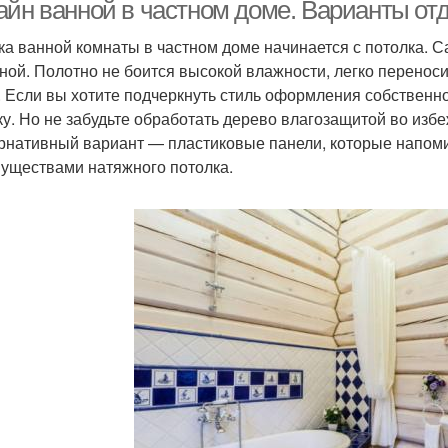
айн ванной в частном доме. Варианты от
ка ванной комнаты в частном доме начинается с потолка. 
ной. Полотно не боится высокой влажности, легко переноси
Дом под ключ
Санузлы в доме
. Если вы хотите подчеркнуть стиль оформления собственн
ку. Но не забудьте обработать дерево влагозащитой во изб
рнативный вариант — пластиковые панели, которые напоми
уществами натяжного потолка.