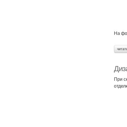
На фо
читат
Диз
При с
отдел