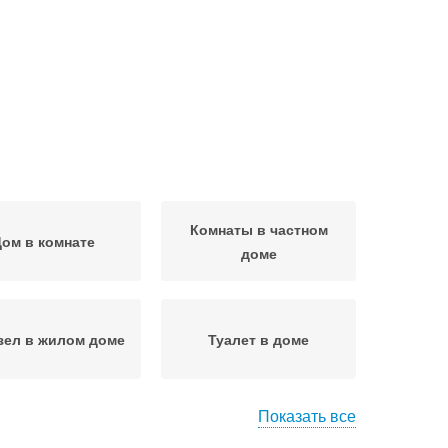
Комнаты в частном
ом в комнате
доме
зел в жилом доме
Туалет в доме
Показать все
зел в деревянном
Санузел в частном доме