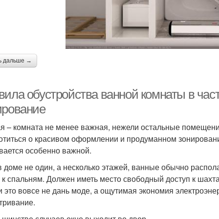
ь дальше →
вила обустройства ванной комнаты в час
ирование
я – комната не менее важная, нежели остальные помещени
отиться о красивом оформлении и продуманном зонировании
вается особенно важной.
в доме не один, а несколько этажей, ванные обычно расп
 к спальням. Должен иметь место свободный доступ к шахт
 и это вовсе не дань моде, а ощутимая экономия электроэне
тривание.
ьшинстве случаев окно выходит во двор.