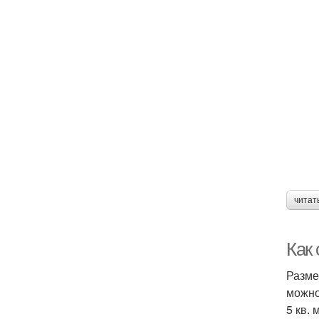
читат
Как
Разме
можно
5 кв. м