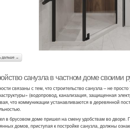
ь дальше →
ройство санузла в частном доме своими 
ости связаны с тем, что строительство санузла – не просто 
аструктуры» (водопровод, канализация, защищенная элект
вая, что коммуникации устанавливаются в деревянной постр
льностью.
ел в брусовом доме пришел на смену удобствам во дворе.
янных домов, приступая к постройке санузла, должны озна