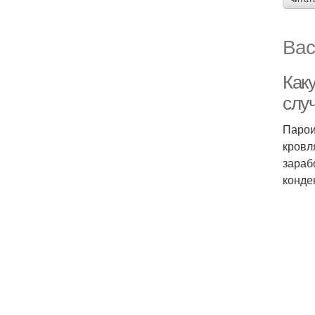
Вас
Как
слу
Парои
кровл
зараб
конде