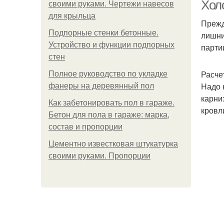
Хол
своими руками. Чертежи навесов
для крыльца
Прежд
Подпорные стенки бетонные.
лишни
Устройство и функции подпорных
парти
стен
Расче
Полное руководство по укладке
Надо 
фанеры на деревянный пол
карни
Как забетонировать пол в гараже.
кровл
Бетон для пола в гараже: марка,
состав и пропорции
Цементно известковая штукатурка
своими руками. Пропорции