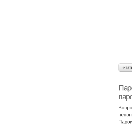
читат
Пар
пар
Вопро
непон
Парои