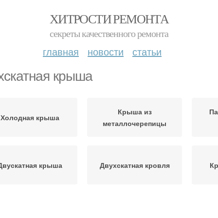
ХИТРОСТИ РЕМОНТА
секреты качественного ремонта
главная
новости
статьи
хскатная крыша
Крыша из
Па
Холодная крыша
металлочерепицы
Двускатная крыша
Двухскатная кровля
Кр
Крыши с кукушкой
Крыша на дом
Ва