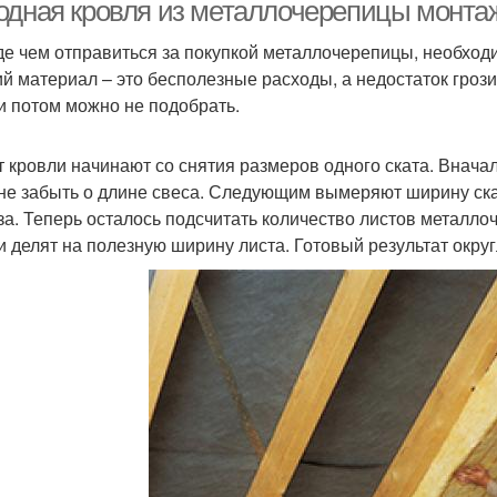
одная кровля из металлочерепицы монтаж
е чем отправиться за покупкой металлочерепицы, необходи
й материал – это бесполезные расходы, а недостаток грозит 
Вальмовые крыши
Крыши для навеса
Одн
и потом можно не подобрать.
т кровли начинают со снятия размеров одного ската. Вначал
не забыть о длине свеса. Следующим вымеряют ширину скат
за. Теперь осталось подсчитать количество листов металло
и делят на полезную ширину листа. Готовый результат округ