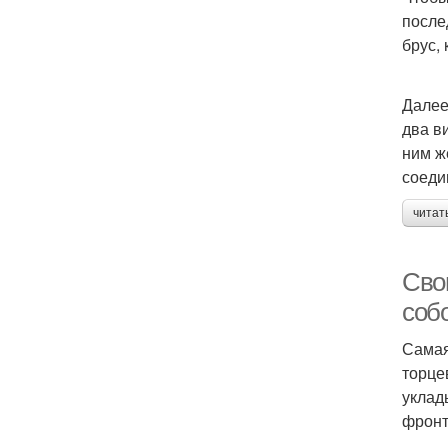
после
брус,
Далее
два в
ним ж
соеди
читат
Сво
соб
Самая
торце
уклад
фронт