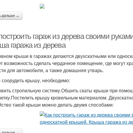
ь дальше →
построить гараж из дерева своими рукам
ша гаража из дерева
овном крыши в гаражах делаются двухскатными или односк
ет возможность сделать чердачное помещение, где могут х
сти для автомобиля, а также домашняя утварь.
 соорудить крышу, необходимо:
овить стропильную систему.Обшить скаты крыши при помо
етку.Постелить крышу кровельным материалом. Двухскатн
йство такой крыши можно делать двумя способами:
ь дальше →