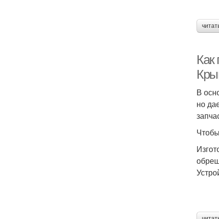
читат
Как 
Кры
В осн
но да
запча
Чтобы
Изгот
обреш
Устро
читат