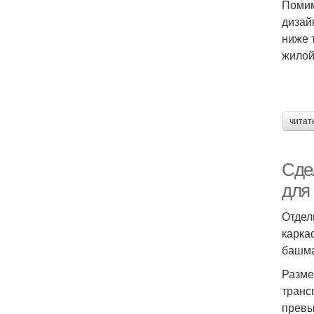
Помим
дизай
ниже 
жилой
читат
Сде
для
Отдел
карка
башма
Разме
транс
превы