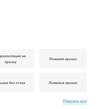
роизоляция на
Ломаная крыша
крышу
ыша без стоек
Ломаные крыши
Показать все
льмовая крыша
Шатровая крыша