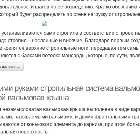
довательности шагов по ее возведению. Кратко обозначим и
 который будет распределять по стене нагрузку от стропильн
 устанавливаются сами стропила в соответствии с проект
ида стропил – наслонные и висячие. Благодаря первым созд
е крепятся верхние стропильные ноги, передавая тем самы
няются с балками потолка мансарды, которые, по сути, явл
ь дальше →
ими руками стропильная система вальмо
ой вальмовая крыша
 незамысловатая вальмовая крыша выполнена в виде карк
выми, называемыми вальмами, и двумя фронтальными тра
ываются от конькового элемента до карниза, при этом бол
альная поверхность.