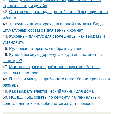
строительству и дизайн
42.
От семечка до плода: простой способ выращивания
яблони
43.
10 лучших штукатурок для ванной комнаты. Виды
штукатурных составов для ванных комнат
44.
Кухонный плинтус для столешницы: как выбрать и
установить
45.
Рулонные шторы: как выбрать лучшие
46.
Купили беговую дорожку… и куда ее поставить в
квартире?
47.
Можно ли красить пробковое покрытие. Разные
взгляды на вопрос
48.
Плюсы и минусы пробкового пола. Характеристики и
размеры
49.
Как выбрать электрический чайник для дома
50.
ПОЛЕЗНЫЕ советы по ремонту. 18 гениальных
советов для тех, кто собирается затеять ремонт